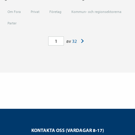
Om Fora
Privat
Företag
Kommun- och regionsektorerna
Parter
>
av
32
KONTAKTA OSS (VARDAGAR 8-17)