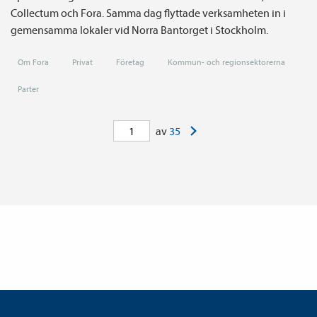
Collectum och Fora. Samma dag flyttade verksamheten in i
gemensamma lokaler vid Norra Bantorget i Stockholm.
Om Fora
Privat
Företag
Kommun- och regionsektorerna
Parter
>
av
35