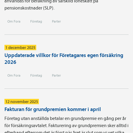
användas för beräkning av särskild löneskatt på
pensionskostnader (SLP).
Om Fora
Företag
Parter
1 december 2025
Uppdaterade villkor för Företagares egen försäkring
2026
Om Fora
Företag
Parter
12 november 2025
Fakturan för grundpremien kommer i april
Företag utan anställda betalar en grundpremie en gång per år
för försäkringsavtalet. Fakturering av grundpremien sker alltid i
efterhand eftersom det är först när året är slut som vi vet vilka