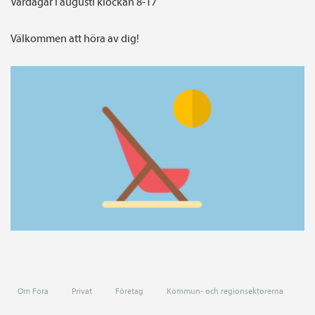
Vardagar i augusti klockan 8-17
Välkommen att höra av dig!
Om Fora
Privat
Företag
Kommun- och regionsektorerna