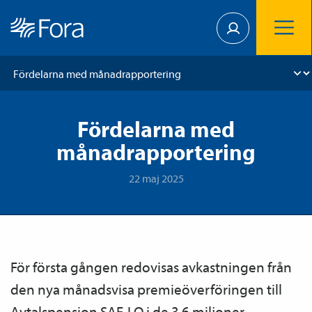
Fördelarna med
månadrapportering
22 maj 2025
För första gången redovisas avkastningen från
den nya månadsvisa premieöverföringen till
Avtals­pension SAF-LO i de 3,6 miljoner