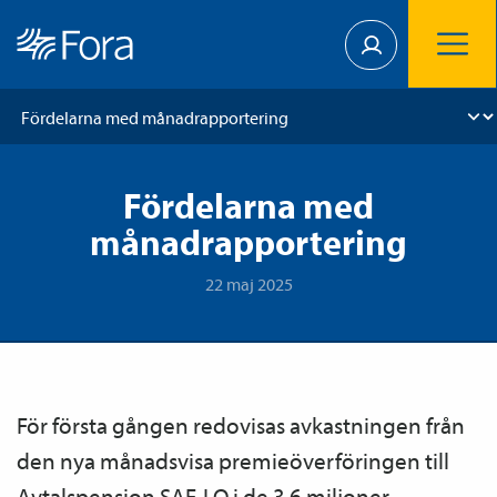
Fördelarna med
månadrapportering
22 maj 2025
För första gången redovisas avkastningen från
den nya månadsvisa premieöverföringen till
Avtals­pension SAF-LO i de 3,6 miljoner