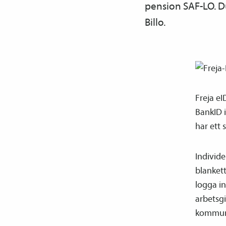
pension SAF-LO. Du
Billo.
Freja eI
BankID 
har ett
Individe
blankett
logga in
arbetsgi
kommuni