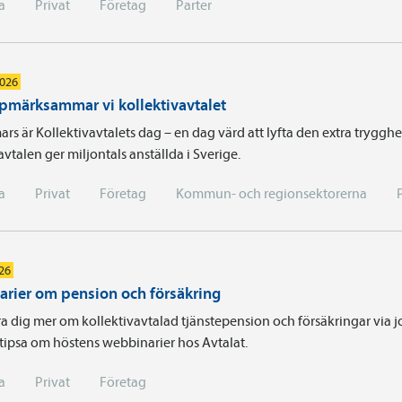
a
Privat
Företag
Parter
2026
pmärksammar vi kollektivavtalet
rs är Kollektivavtalets dag – en dag värd att lyfta den extra tryggh
avtalen ger miljontals anställda i Sverige.
a
Privat
Företag
Kommun- och regionsektorerna
026
rier om pension och försäkring
ära dig mer om kollektivavtalad tjänstepension och försäkringar via 
i tipsa om höstens webbinarier hos Avtalat.
a
Privat
Företag