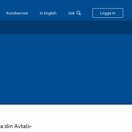
Kundservice
In English
Sök
Logga in
a din Avtals­