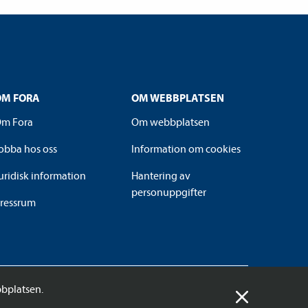
OM FORA
OM WEBBPLATSEN
m Fora
Om webbplatsen
obba hos oss
Information om cookies
uridisk information
Hantering av
personuppgifter
ressrum
bplatsen.
© 2026 Fora AB