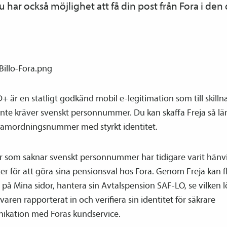
 har också möjlighet att få din post från Fora i den
D+ är en statligt godkänd mobil e-legitimation som till skilln
inte kräver svenskt personnummer. Du kan skaffa Freja så l
 samordnings­nummer med styrkt identitet.
r som saknar svenskt personnummer har tidigare varit hänvis
er för att göra sina pensions­val hos Fora. Genom Freja kan f
 på Mina sidor, hantera sin Avtals­pension SAF-LO, se vilken 
varen rapporterat in och verifiera sin identitet för säkrare
kation med Foras kundservice.