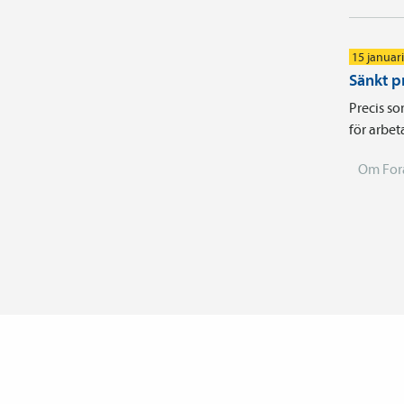
15 januar
Sänkt p
Precis so
för arbet
Om For