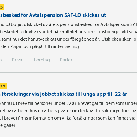
26
sbesked för Avtalspension SAF-LO skickas ut
nu påbörjat utskicket av årets pensionsbesked för Avtalspension SA
beskedet redovisar värdet på kapitalet hos pensionsbolaget vid sen
t, samt hur det har utvecklats under föregående år. Utskicken sker i
 den 7 april och pågår till mitten av maj.
a
Privat
Företag
Parter
2026
försäkringar via jobbet skickas till unga upp till 22 år
kar nu ut brev till personer under 22 år. Brevet går till dem som unde
ret har arbetat hos en arbetsgivare som tecknat försäkringar för sina
. I brevet finns information om vilka försäkringar som kan finnas via
e gäller.