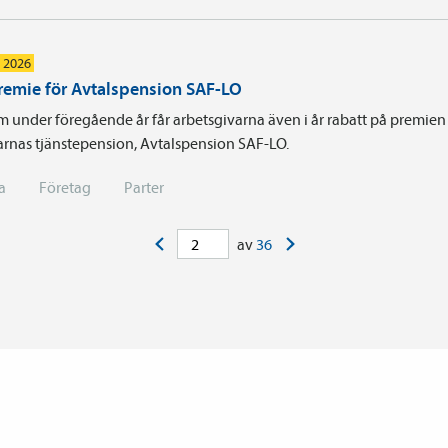
i 2026
remie för Avtalspension SAF-LO
m under föregående år får arbetsgivarna även i år rabatt på premien 
arnas tjänste­pension, Avtals­pension SAF-LO.
a
Företag
Parter
<
>
av
36