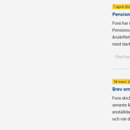
7 april 20
Pension
Fora har 
Pensions
årsskifte
med start
Om For
18 mars 
Brev om 
Fora skic
senaste å
anställda
och när d