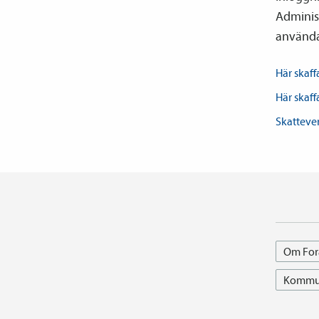
Adminis
använda 
Här skaff
Här skaff
Skatteve
Om For
Kommun