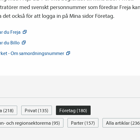
tratörer med svenskt personnummer som föredrar Freja ka
det också för att logga in på Mina sidor Företag.
ar du
Freja
ar du
Billo
rket - Om
samordnings­nummer
a (218)
Privat (135)
Företag (180)
- och regionsektorerna (95)
Parter (157)
Alla artiklar (236