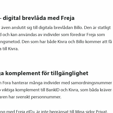
 – digital brevlåda med Freja
 även anslutit sig till digitala brevlådan Billo. Den är statligt
 och kan användas av individer som föredrar Freja som
ingsmetod. Den som har både Kivra och Billo kommer att få 
 till Kivra.
ga komplement för tillgänglighet
m Fora hanterar många individer med samordnings­nummer ä
o viktiga komplement till BankID och Kivra, som båda kräver 
ren har svenskt personnummer.
ng med Freja eID+ är inte begränsat till Mina sidor Privat.