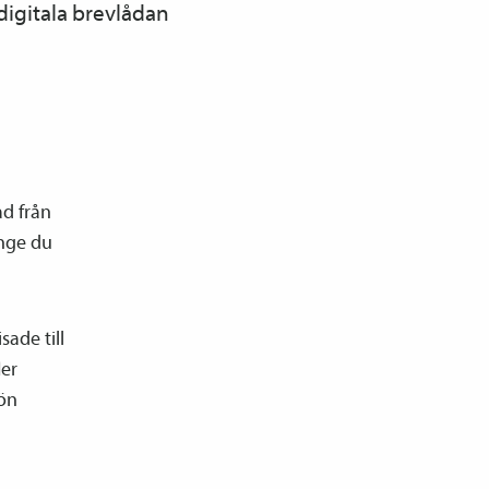
 digitala brevlådan
ad från
änge du
ade till
ler
lön