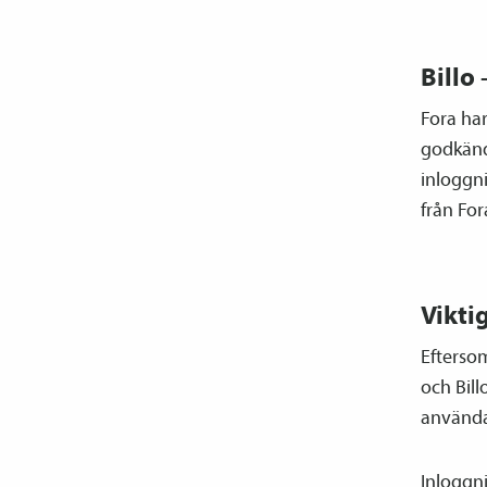
Billo
Fora har
godkänd
inloggn
från Fora
Vikti
Efterso
och Bill
använda
Inloggni