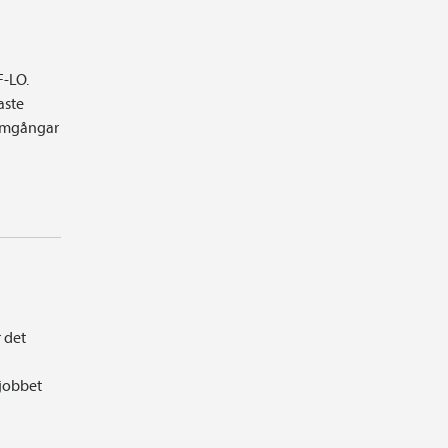
F-LO.
aste
 omgångar
r det
 jobbet