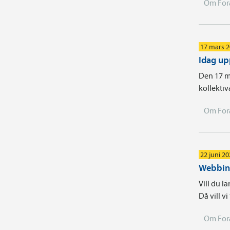
Om For
17 mars 
Idag up
Den 17 ma
kollektiv
Om For
22 juni 2
Webbina
Vill du l
Då vill v
Om For