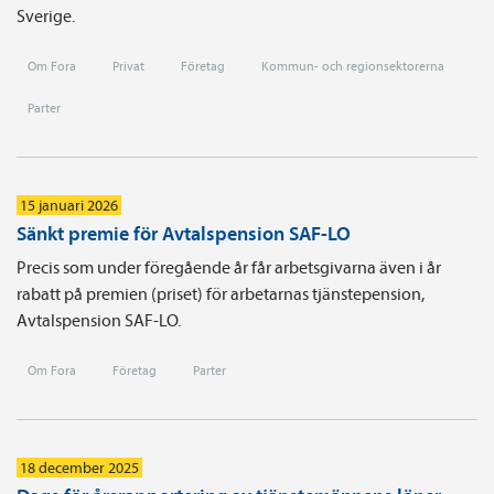
Sverige.
Om Fora
Privat
Företag
Kommun- och regionsektorerna
Parter
15 januari 2026
Sänkt premie för Avtalspension SAF-LO
Precis som under föregående år får arbetsgivarna även i år
rabatt på premien (priset) för arbetarnas tjänste­pension,
Avtals­pension SAF-LO.
Om Fora
Företag
Parter
18 december 2025