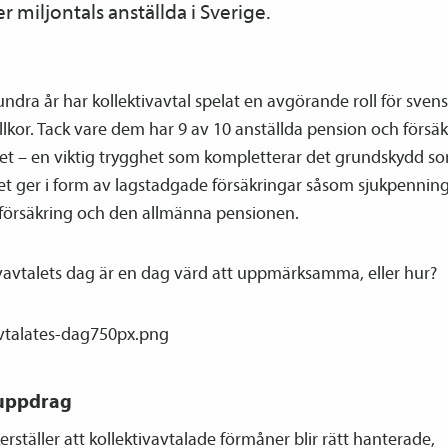
er miljontals anställda i Sverige.
undra år har kollektiv­avtal spelat en avgörande roll för sven
llkor. Tack vare dem har 9 av 10 anställda pension och försä
bet – en viktig trygghet som kompletterar det grundskydd s
et ger i form av lagstadgade försäkringar såsom sjukpenning
a­försäkring och den allmänna pensionen.
v­avtalets dag är en dag värd att uppmärksamma, eller hur?
 uppdrag
erställer att kollektiv­avtalade förmåner blir rätt hanterade,