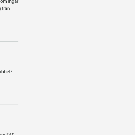
som ingår
g från
jobbet?
ion SAF-