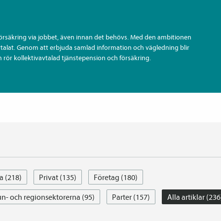
försäkring via jobbet, även innan det behövs. Med den ambitionen
vtalat. Genom att erbjuda samlad information och vägledning blir
 rör kollektiv­avtalad tjänste­pension och försäkring.
a (218)
Privat (135)
Företag (180)
- och regionsektorerna (95)
Parter (157)
Alla artiklar (236