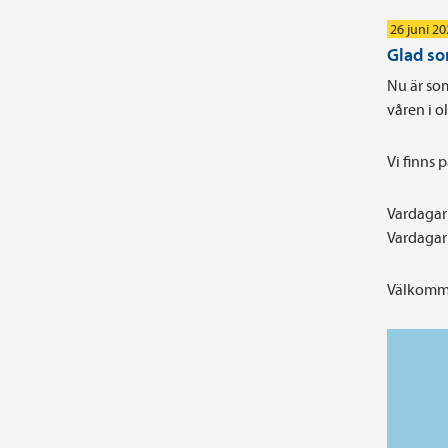
26 juni 2
Glad s
Nu är som
våren i 
Vi finns 
Vardagar 
Vardagar 
Välkomme