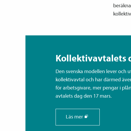
beräknad
kollekti
Kollektiv­avtalets 
Den svenska modellen lever och utv
kollektiv­avtal och har därmed äve
för arbetsgivare, mer pengar i plånb
avtalets dag den 17 mars.
Läs mer