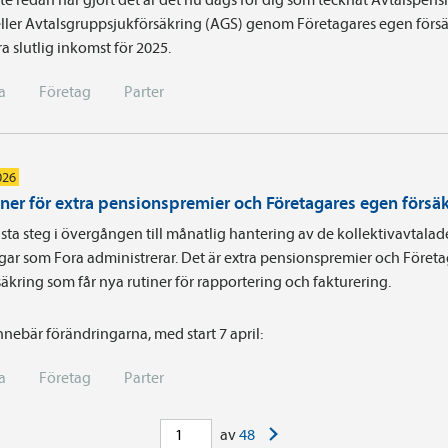
ller Avtalsgruppsjukförsäkring (AGS) genom Företagares egen försä
a slutlig inkomst för 2025.
a
Företag
Parter
026
iner för extra pensionspremier och Företagares egen försä
sta steg i övergången till månatlig hantering av de kollektivavtalad
gar som Fora administrerar. Det är extra pensionspremier och Föret
äkring som får nya rutiner för rapportering och fakturering.
nnebär förändringarna, med start 7 april:
a
Företag
Parter
>
av
48