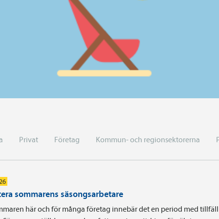
a
Privat
Företag
Kommun- och regionsektorerna
026
era sommarens säsongsarbetare
maren här och för många företag innebär det en period med tillfäll