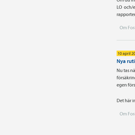
LO och/e
rapporter
Om For
10 april 2
Nya rut
Nu tas nä
försäkrin
egen förs
Det här i
Om For