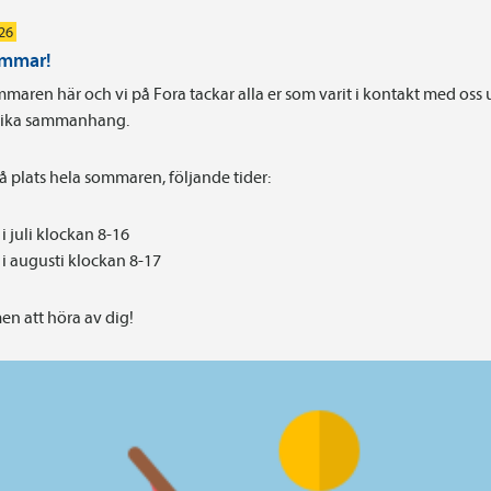
026
ommar!
maren här och vi på Fora tackar alla er som varit i kontakt med oss
olika sammanhang.
på plats hela sommaren, följande tider:
i juli klockan 8-16
i augusti klockan 8-17
n att höra av dig!