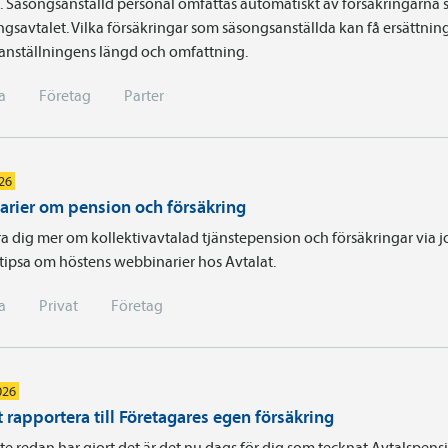
a. Säsongsanställd personal omfattas automatiskt av försäkringarna 
ingsavtalet. Vilka försäkringar som säsongsanställda kan få ersättnin
 anställningens längd och omfattning.
a
Företag
Parter
026
rier om pension och försäkring
ära dig mer om kollektivavtalad tjänstepension och försäkringar via 
i tipsa om höstens webbinarier hos Avtalat.
a
Privat
Företag
026
 rapportera till Företagares egen försäkring
e redan har gjort det är det nu dags för dig som tecknat Avtals­pens