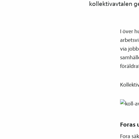
kollektiv­avtalen g
I över h
arbetsvi
via job
samhäll
föräldr
Kollekti
Foras
Fora säk