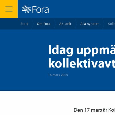
Start
Om Fora
Aktuellt
Alla nyheter
Koll
Idag uppmä
kollektivav
16 mars 2025
Den 17 mars är Kol