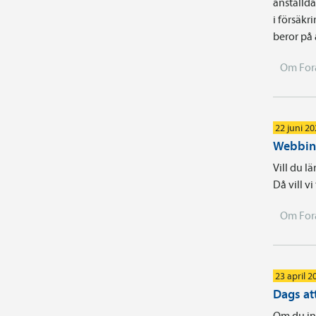
anställd
i försäkr
beror på
Om For
22 juni 2
Webbina
Vill du l
Då vill v
Om For
23 april 2
Dags att
Om du int