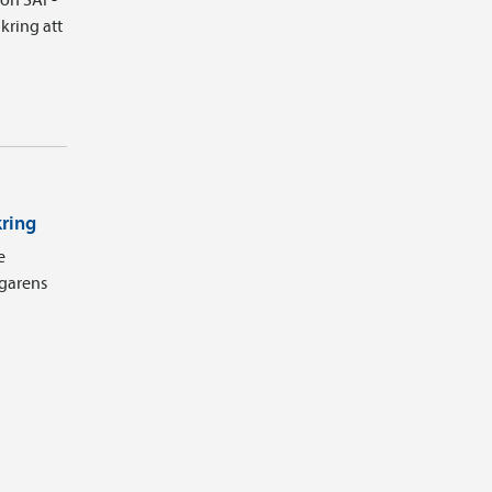
kring att
kring
e
agarens