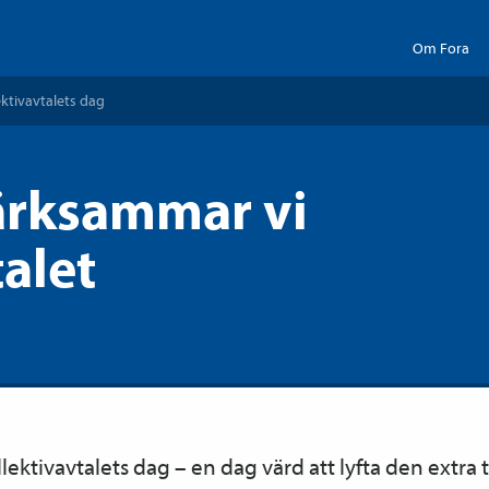
Om Fora
ektiv­avtalets dag
rksammar vi
talet
lektiv­avtalets dag – en dag värd att lyfta den extr