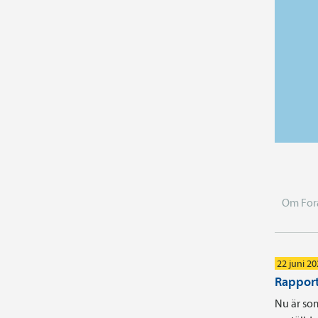
Om For
22 juni 2
Rapport
Nu är som