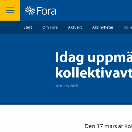
Start
Om Fora
Aktuellt
Alla nyheter
Koll
Idag uppmä
kollektivav
16 mars 2025
Den 17 mars är Kol