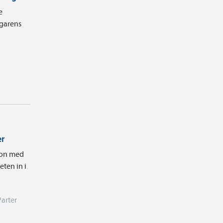
e
agarens
er
tion med
ten in i
Parter