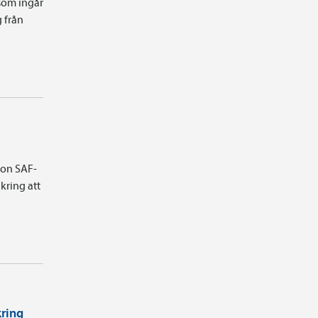
som ingår
g från
ion SAF-
kring att
kring