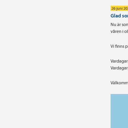
26 juni 2
Glad s
Nu är som
våren i 
Vi finns 
Vardagar 
Vardagar 
Välkomme