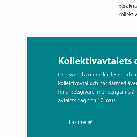
beräknad
kollekti
Kollektiv­avtalets 
Den svenska modellen lever och utv
kollektiv­avtal och har därmed äve
för arbetsgivare, mer pengar i plånb
avtalets dag den 17 mars.
Läs mer