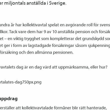
er miljontals anställda i Sverige.
undra år har kollektiv­avtal spelat en avgörande roll för sven
llkor. Tack vare dem har 9 av 10 anställda pension och försä
bet – en viktig trygghet som kompletterar det grundskydd s
et ger i form av lagstadgade försäkringar såsom sjukpenning
a­försäkring och den allmänna pensionen.
v­avtalets dag är en dag värd att uppmärksamma, eller hur?
 uppdrag
erställer att kollektiv­avtalade förmåner blir rätt hanterade,