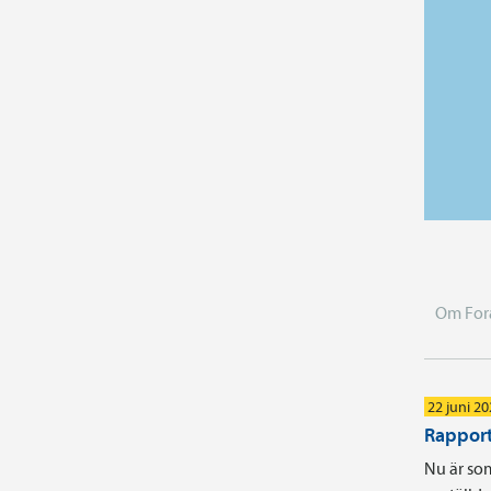
Om For
22 juni 2
Rapport
Nu är som