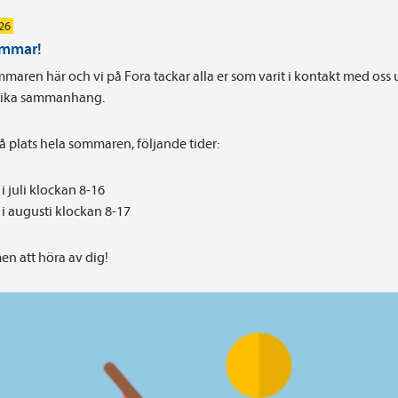
026
ommar!
maren här och vi på Fora tackar alla er som varit i kontakt med oss
olika sammanhang.
på plats hela sommaren, följande tider:
i juli klockan 8-16
i augusti klockan 8-17
n att höra av dig!