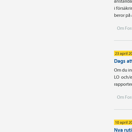
anställd
i försäkr
beror på
Om For
23 april 2
Dags att
Om du int
LO och/e
rapporter
Om For
10 april 2
Nya rut