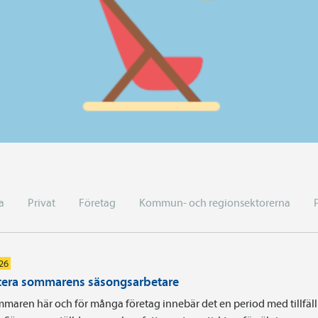
a
Privat
Företag
Kommun- och regionsektorerna
026
era sommarens säsongsarbetare
maren här och för många företag innebär det en period med tillfäll