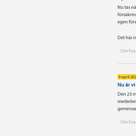
Nu tas nä
försäkrin
egen förs
Det här i
Om For
9 april 20
Nu är v
Den 23 m
medarbet
gemensam
Om For