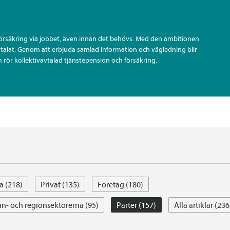
försäkring via jobbet, även innan det behövs. Med den ambitionen
vtalat. Genom att erbjuda samlad information och vägledning blir
 rör kollektiv­avtalad tjänste­pension och försäkring.
a (218)
Privat (135)
Företag (180)
- och regionsektorerna (95)
Parter (157)
Alla artiklar (236