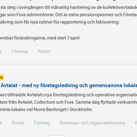
sta steg i övergången till månatlig hantering av de kollektivavtalad
gar som Fora administrerar. Det är extra pensionspremier och Föret
äkring som får nya rutiner för rapportering och fakturering.
nnebär förändringarna, med start 7 april:
a
Företag
Parter
26
i Avtalat - med ny företagsledning och gemensamma lokal
ars tillträdde Avtalats nya företagsledning och operativa organisa
are från Avtalat, Collectum och Fora. Samma dag flyttade verksamhe
ma lokaler vid Norra Bantorget i Stockholm.
a
Privat
Företag
Kommun- och regionsektorerna