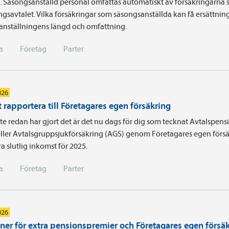
a. Säsongsanställd personal omfattas automatiskt av försäkringarna 
ingsavtalet. Vilka försäkringar som säsongsanställda kan få ersättnin
 anställningens längd och omfattning.
a
Företag
Parter
026
 rapportera till Företagares egen försäkring
e redan har gjort det är det nu dags för dig som tecknat Avtals­pens
ller Avtalsgruppsjukförsäkring (AGS) genom Företagares egen försä
a slutlig inkomst för 2025.
a
Företag
Parter
026
iner för extra pensionspremier och Företagares egen försä