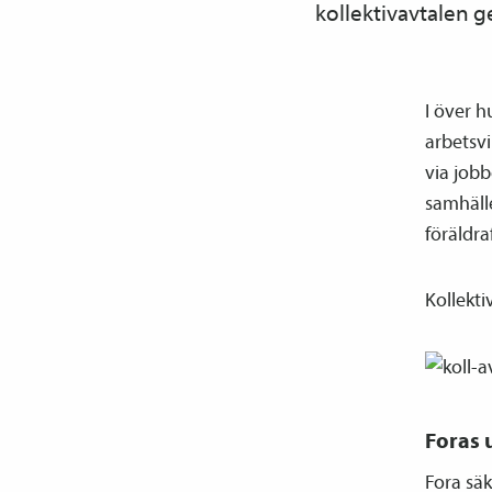
kollektiv­avtalen g
I över h
arbetsvi
via job
samhäll
föräldr
Kollekti
Foras
Fora säk