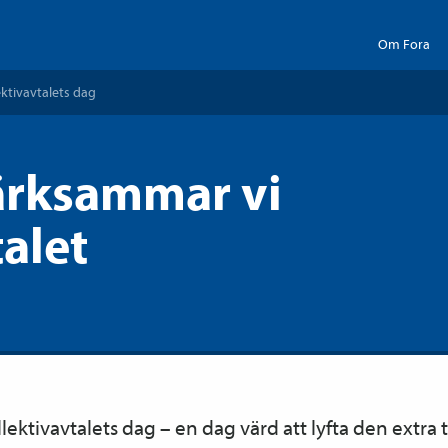
Om Fora
ektiv­avtalets dag
rksammar vi
talet
lektiv­avtalets dag – en dag värd att lyfta den extr