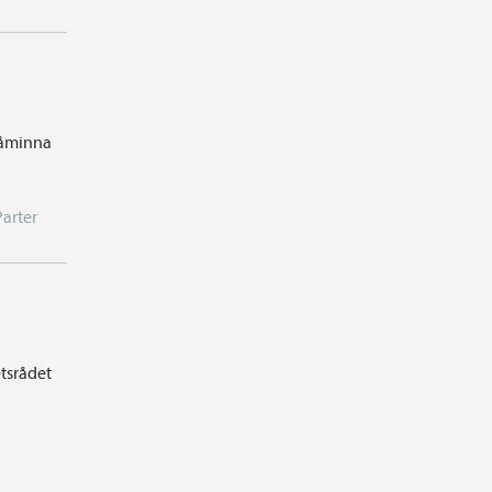
 påminna
Parter
tsrådet