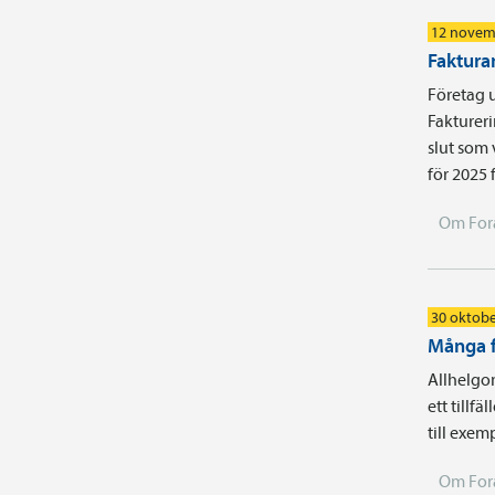
12 novem
Faktura
Företag u
Faktureri
slut som 
för 2025 
Om For
30 oktobe
Många f
Allhelgon
ett tillf
till exe
Om For