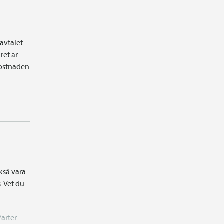
avtalet.
ret är
 kostnaden
kså vara
. Vet du
Parter