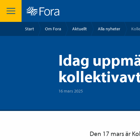
Start
Om Fora
Aktuellt
Alla nyheter
Koll
Idag uppmä
kollektivav
16 mars 2025
Den 17 mars är Kol