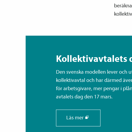
beräknad
kollekti
Kollektiv­avtalets 
Den svenska modellen lever och utv
kollektiv­avtal och har därmed äve
för arbetsgivare, mer pengar i plånb
avtalets dag den 17 mars.
Läs mer