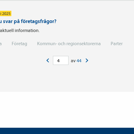
i 2025
u svar på företagsfrågor?
 aktuell information.
a
Företag
Kommun- och regionsektorerna
Parter
<
>
av
44