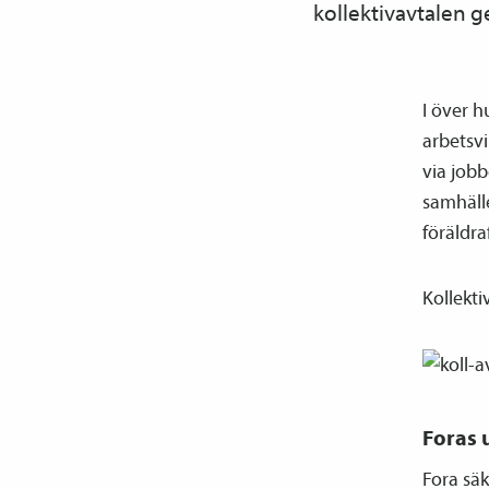
kollektiv­avtalen g
I över h
arbetsvi
via job
samhäll
föräldr
Kollekti
Foras
Fora säk