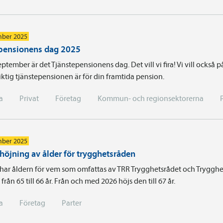
mber 2025
pensionens dag 2025
ptember är det Tjänstepensionens dag. Det vill vi fira! Vi vill också
ktig tjänstepensionen är för din framtida pension.
a
Privat
Företag
Kommun- och regionsektorerna
mber 2025
 höjning av ålder för trygghetsråden
 har åldern för vem som omfattas av TRR Trygghetsrådet och Trygghe
från 65 till 66 år. Från och med 2026 höjs den till 67 år.
a
Företag
Parter