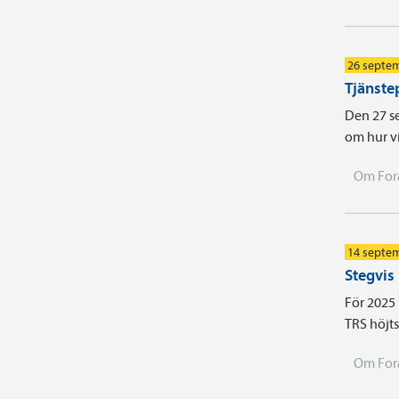
26 septe
Tjänste
Den 27 se
om hur vi
Om For
14 septe
Stegvis
För 2025
TRS höjts 
Om For