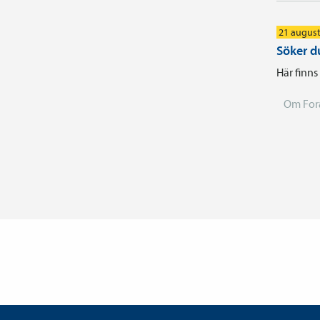
21 august
Söker d
Här finns
Om For