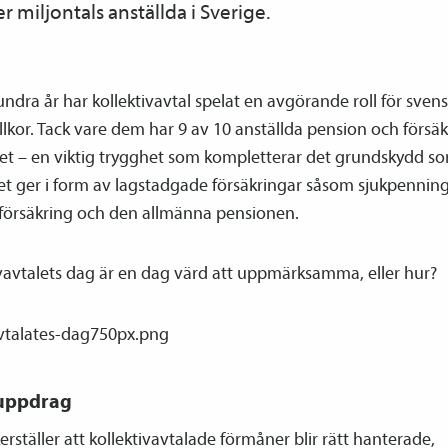
er miljontals anställda i Sverige.
undra år har kollektiv­avtal spelat en avgörande roll för sven
llkor. Tack vare dem har 9 av 10 anställda pension och försä
bet – en viktig trygghet som kompletterar det grundskydd s
et ger i form av lagstadgade försäkringar såsom sjukpenning
a­försäkring och den allmänna pensionen.
v­avtalets dag är en dag värd att uppmärksamma, eller hur?
 uppdrag
erställer att kollektiv­avtalade förmåner blir rätt hanterade,