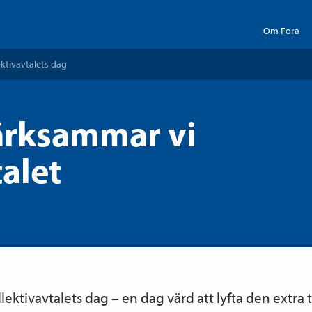
Om Fora
ektiv­avtalets dag
rksammar vi
talet
lektiv­avtalets dag – en dag värd att lyfta den extr