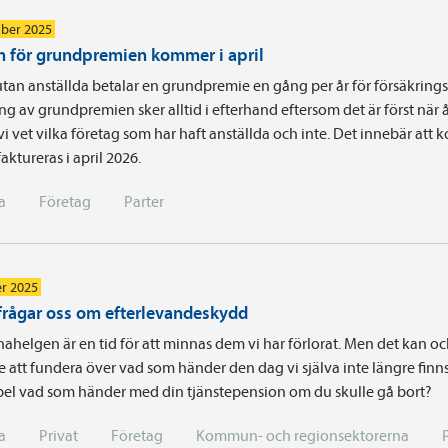
ber 2025
n för grundpremien kommer i april
tan anställda betalar en grundpremie en gång per år för försäkrings
ng av grundpremien sker alltid i efterhand eftersom det är först när å
vi vet vilka företag som har haft anställda och inte. Det innebär att
faktureras i april 2026.
a
Företag
Parter
r 2025
rågar oss om efterlevandeskydd
ahelgen är en tid för att minnas dem vi har förlorat. Men det kan oc
älle att fundera över vad som händer den dag vi själva inte längre finns
mpel vad som händer med din tjänstepension om du skulle gå bort?
a
Privat
Företag
Kommun- och regionsektorerna