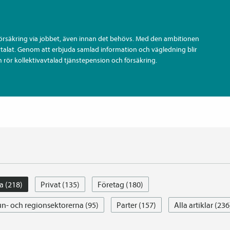
försäkring via jobbet, även innan det behövs. Med den ambitionen
vtalat. Genom att erbjuda samlad information och vägledning blir
 rör kollektiv­avtalad tjänste­pension och försäkring.
a (218)
Privat (135)
Företag (180)
- och regionsektorerna (95)
Parter (157)
Alla artiklar (236