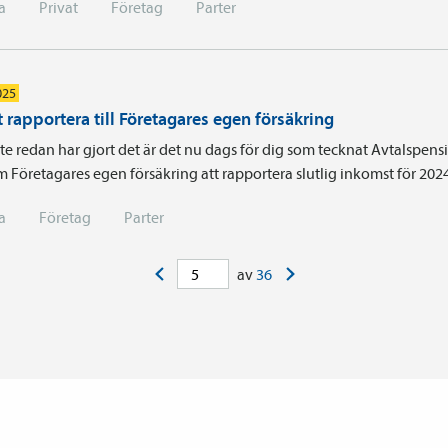
a
Privat
Företag
Parter
025
 rapportera till Företagares egen försäkring
e redan har gjort det är det nu dags för dig som tecknat Avtals­pens
Företagares egen försäkring att rapportera slutlig inkomst för 2024
a
Företag
Parter
<
>
av
36