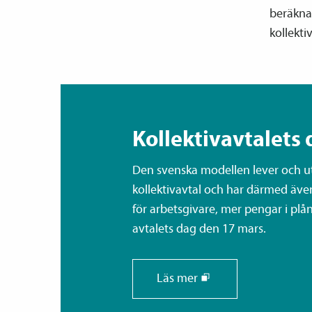
beräknad
kollekti
Kollektiv­avtalets 
Den svenska modellen lever och utv
kollektiv­avtal och har därmed äve
för arbetsgivare, mer pengar i plånb
avtalets dag den 17 mars.
Läs mer