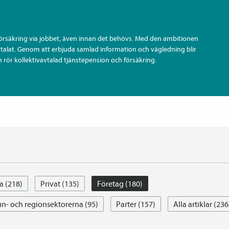
försäkring via jobbet, även innan det behövs. Med den ambitionen
vtalat. Genom att erbjuda samlad information och vägledning blir
 rör kollektiv­avtalad tjänste­pension och försäkring.
a (218)
Privat (135)
Företag (180)
- och regionsektorerna (95)
Parter (157)
Alla artiklar (236