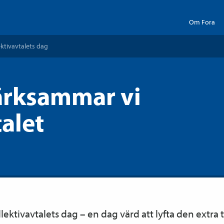
Om Fora
ektiv­avtalets dag
rksammar vi
talet
lektiv­avtalets dag – en dag värd att lyfta den extr