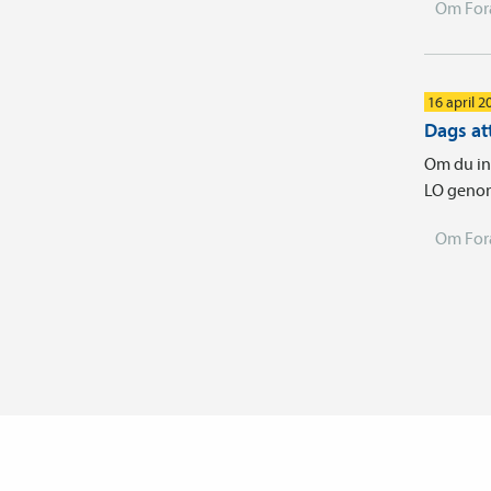
Om For
16 april 2
Dags att
Om du int
LO genom 
Om For