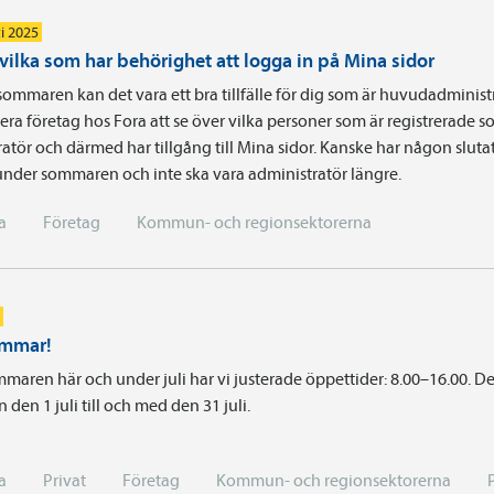
i 2025
 vilka som har behörighet att logga in på Mina sidor
sommaren kan det vara ett bra tillfälle för dig som är huvudadministr
 flera företag hos Fora att se över vilka personer som är registrerade 
atör och därmed har tillgång till Mina sidor. Kanske har någon slutat
 under sommaren och inte ska vara administratör längre.
a
Företag
Kommun- och regionsektorerna
ommar!
maren här och under juli har vi justerade öppettider: 8.00–16.00. De
n den 1 juli till och med den 31 juli.
a
Privat
Företag
Kommun- och regionsektorerna