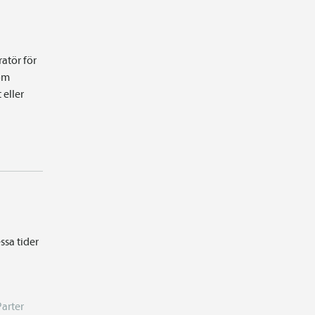
atör för
som
 eller
ssa tider
Parter