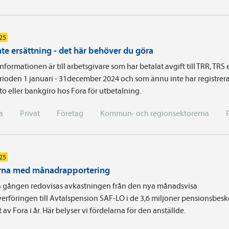
025
nte ersättning - det här behöver du göra
nformationen är till arbetsgivare som har betalat avgift till TRR, TRS e
rioden 1 januari - 31december 2024 och som ännu inte har registrer
 eller bankgiro hos Fora för utbetalning.
a
Privat
Företag
Kommun- och regionsektorerna
25
rna med månadrapportering
ta gången redovisas avkastningen från den nya månadsvisa
erföringen till Avtalspension SAF-LO i de 3,6 miljoner pensionsbes
t av Fora i år. Här belyser vi fördelarna för den anställde.