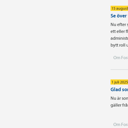
15 august
Se över
Nu efter 
ett eller
administr
bytt roll
Om For
1 juli 2025
Glad s
Nu är som
gäller frå
Om For