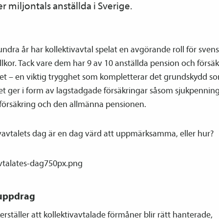
er miljontals anställda i Sverige.
undra år har kollektiv­avtal spelat en avgörande roll för sven
llkor. Tack vare dem har 9 av 10 anställda pension och försä
bet – en viktig trygghet som kompletterar det grundskydd s
et ger i form av lagstadgade försäkringar såsom sjukpenning
a­försäkring och den allmänna pensionen.
v­avtalets dag är en dag värd att uppmärksamma, eller hur?
 uppdrag
erställer att kollektiv­avtalade förmåner blir rätt hanterade,