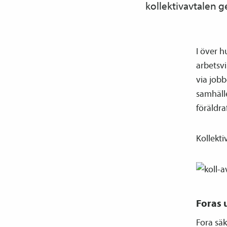
kollektiv­avtalen g
I över h
arbetsvi
via job
samhäll
föräldr
Kollekti
Foras
Fora säk