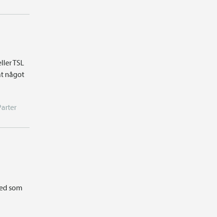
ller TSL
at något
Parter
ked som