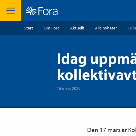
Start
Om Fora
Aktuellt
Alla nyheter
Koll
Idag uppmä
kollektivav
16 mars 2025
Den 17 mars är Kol