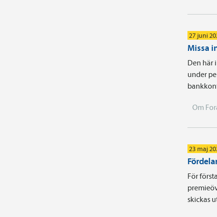
27 juni 2
Missa i
Den här i
under pe
bankkonto
Om For
23 maj 20
Fördela
För förs
premieöv
skickas u