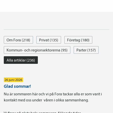
Om Fora (218)
Privat (135)
Företag (180)
Kommun- och regionsektorerna (95)
Parter (157)
Alla artiklar (236)
26 juni 2026
Glad sommar!
Nu är sommaren här och vi på Fora tackar alla er som varit i
kontakt med oss under våren i olika sammanhang.
Vi finns på plats hela sommaren, följande tider: