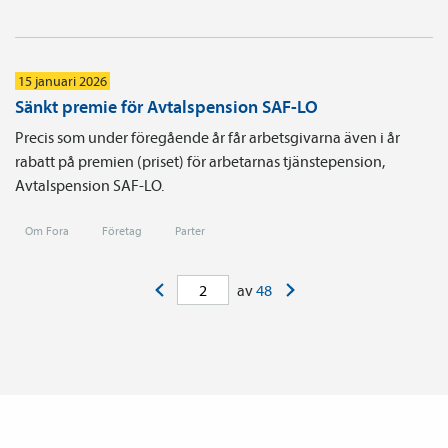
15 januari 2026
Sänkt premie för Avtalspension SAF-LO
Precis som under föregående år får arbetsgivarna även i år
rabatt på premien (priset) för arbetarnas tjänste­pension,
Avtals­pension SAF-LO.
Om Fora
Företag
Parter
<
>
av
48