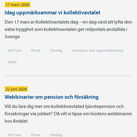
17 mars 2026
Idag uppmärksammar vi kollektivavtalet
Den 17 mars är Kollektivavtalets dag – en dag värd att lyfta den
extra trygghet som kollektivavtalen ger miljontals anställda i
Sverige.
Om Fora
Privat
Företag
Kommun- och regionsektorerna
Parter
22 juni 2026
Webbinarier om pension och försäkring
Vill du lära dig mer om kollektivavtalad tjänstepension och
försäkringar via jobbet? Då vill vi tipsa om höstens webbinarier
hos Avtalat.
Om Fora
Privat
Företag