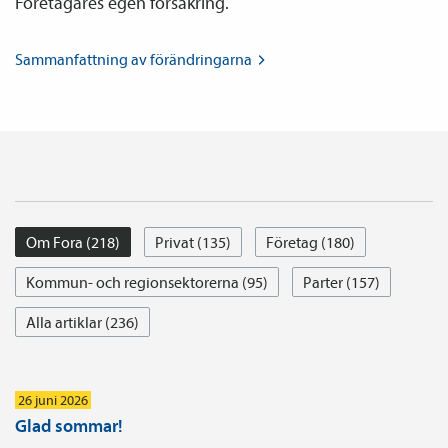
Företagares egen försäkring.
Sammanfattning av
förändringarna
Om Fora (218)
Privat (135)
Företag (180)
Kommun- och regionsektorerna (95)
Parter (157)
Alla artiklar (236)
26 juni 2026
Glad sommar!