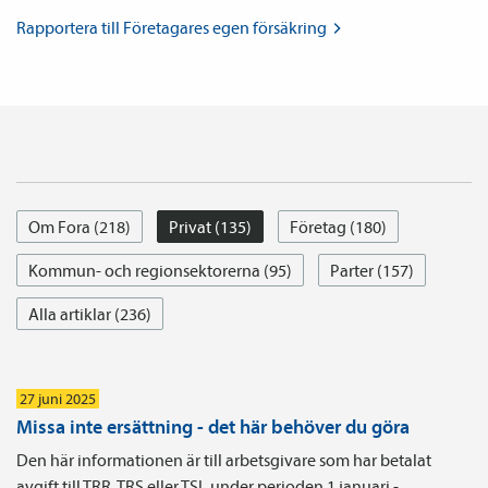
Rapportera till Företagares egen
försäkring
Om Fora (218)
Privat (135)
Företag (180)
Kommun- och regionsektorerna (95)
Parter (157)
Alla artiklar (236)
27 juni 2025
Missa inte ersättning - det här behöver du göra
Den här informationen är till arbetsgivare som har betalat
avgift till TRR, TRS eller TSL under perioden 1 januari -