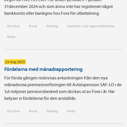
31december 2024 och som ännu inte har registrerat något
bankkonto eller bankgiro hos Fora för utbetalning.
Om Fora
Privat
Företag
Kommun- och regionsektorerna
Parter
23 maj 2025
Fördelarna med månadrapportering
För första gången redovisas avkastningen från den nya
månadsvisa premieöverföringen till Avtalspension SAF-LO i de
3,6 miljoner pensionsbesked som skickas ut av Fora i år. Här
belyser vi fördelarna för den anställde.
Om Fora
Privat
Företag
Parter