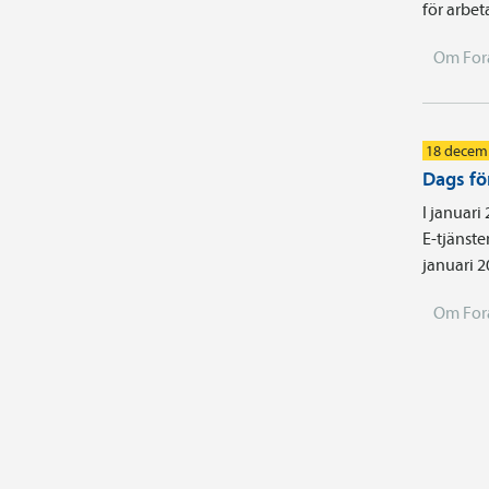
för arbet
Om For
18 decem
Dags fö
I januari
E-tjänste
januari 2
Om For