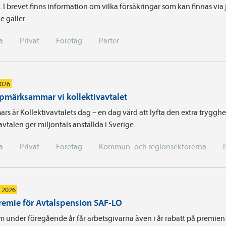
. I brevet finns information om vilka försäkringar som kan finnas via
e gäller.
a
Privat
Företag
Parter
2026
pmärksammar vi kollektivavtalet
rs är Kollektivavtalets dag – en dag värd att lyfta den extra tryggh
avtalen ger miljontals anställda i Sverige.
a
Privat
Företag
Kommun- och regionsektorerna
i 2026
remie för Avtalspension SAF-LO
m under föregående år får arbetsgivarna även i år rabatt på premien 