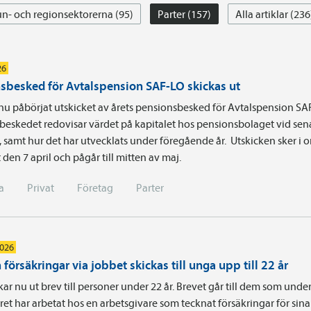
- och regionsektorerna (95)
Parter (157)
Alla artiklar (236
26
sbesked för Avtalspension SAF-LO skickas ut
nu påbörjat utskicket av årets pensionsbesked för Avtalspension SA
beskedet redovisar värdet på kapitalet hos pensionsbolaget vid sen
t, samt hur det har utvecklats under föregående år. Utskicken sker i
 den 7 april och pågår till mitten av maj.
a
Privat
Företag
Parter
2026
försäkringar via jobbet skickas till unga upp till 22 år
kar nu ut brev till personer under 22 år. Brevet går till dem som unde
ret har arbetat hos en arbetsgivare som tecknat försäkringar för sina