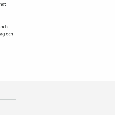
nat
 och
tag och