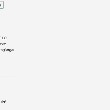
)
F-LO.
aste
 omgångar
r det