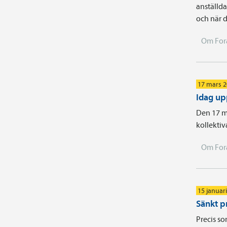
anställda
och när d
Om For
17 mars 
Idag up
Den 17 ma
kollektiv
Om For
15 januar
Sänkt p
Precis so