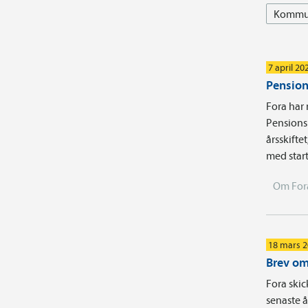
Kommun
7 april 20
Pension
Fora har 
Pensions
årsskifte
med start
Om For
18 mars 
Brev om 
Fora skic
senaste å