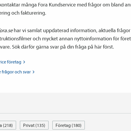
 kontaktar många Fora Kundservice med frågor om bland an
ring och fakturering.
ora.se
har vi samlat uppdaterad information, aktuella frågor
struktionsfilmer och mycket annan nyttoinformation för före
vare. Sök därför gärna svar på din fråga på här först.
vice
företag
 frågor och
svar
a (218)
Privat (135)
Företag (180)