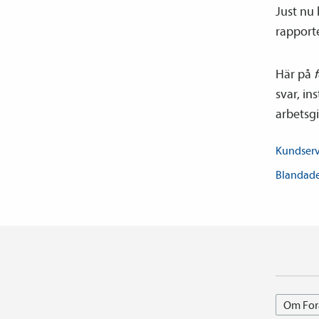
Just nu
rapporte
Här på
f
svar, in
arbetsgi
Kundser
Blandade
Om For