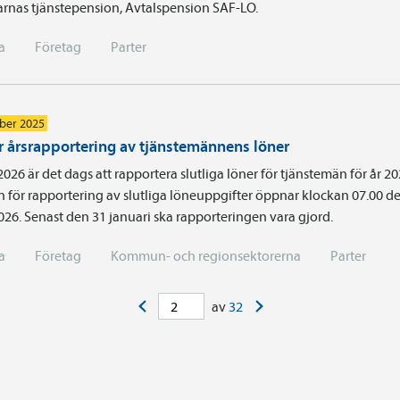
arnas tjänste­pension, Avtals­pension SAF-LO.
a
Företag
Parter
ber 2025
r årsrapportering av tjänstemännens löner
 2026 är det dags att rapportera slutliga löner för tjänstemän för år 20
n för rapportering av slutliga löneuppgifter öppnar klockan 07.00 d
026. Senast den 31 januari ska rapporteringen vara gjord.
a
Företag
Kommun- och regionsektorerna
Parter
<
>
av
32