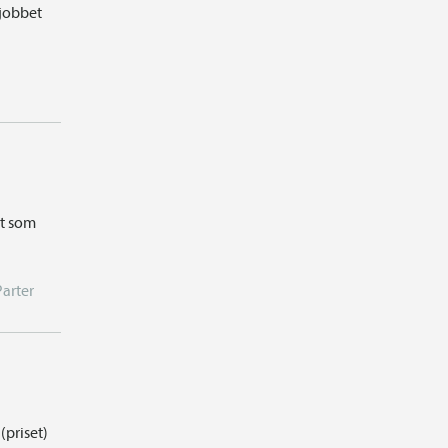
 jobbet
et som
Parter
(priset)