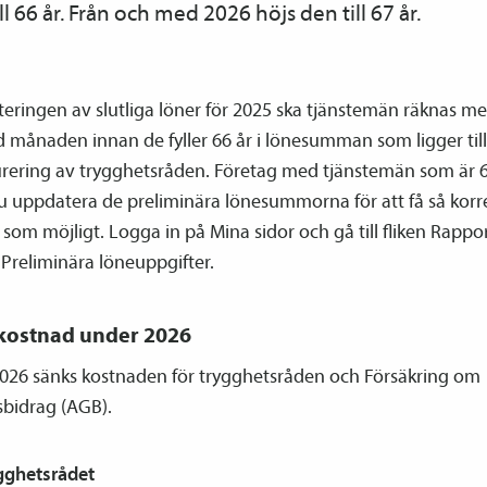
ill 66 år. Från och med 2026 höjs den till 67 år.
teringen av slutliga löner för 2025 ska tjänste­män räknas med
 månaden innan de fyller 66 år i lönesumman som ligger til
urering av trygghetsråden. Företag med tjänste­män som är 
u uppdatera de preliminära lönesummorna för att få så korr
r som möjligt.
Logga in på Mina sidor och gå till fliken Rappo
 Preliminära löneuppgifter.
kostnad under 2026
026 sänks kostnaden för trygghetsråden och Försäkring om
bidrag (AGB).
gghetsrådet