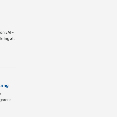
ion SAF-
kring att
kring
e
agarens