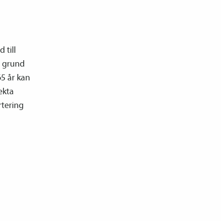
 till
l grund
65 år kan
ekta
rtering