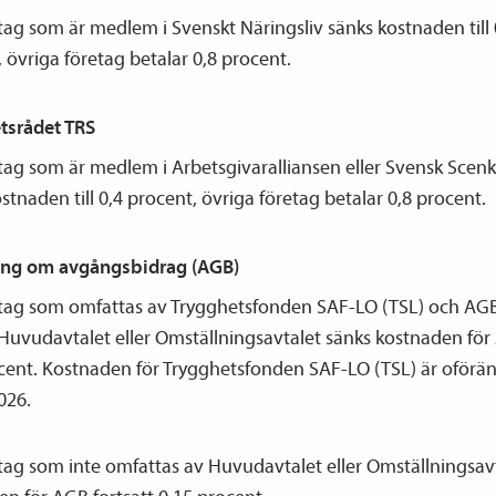
tag som är medlem i Svenskt Näringsliv sänks kostnaden till 
 övriga företag betalar 0,8 procent.
tsrådet TRS
etag som är medlem i Arbetsgivaralliansen eller Svensk Scen
stnaden till 0,4 procent, övriga företag betalar 0,8 procent.
ing om avgångsbidrag (AGB)
etag som omfattas av Trygghetsfonden SAF-LO (TSL) och AG
vud­avtalet eller Omställnings­avtalet sänks kostnaden för 
ocent. Kostnaden för Trygghetsfonden SAF-LO (TSL) är oförä
026.
tag som inte omfattas av Huvud­avtalet eller Omställnings­av