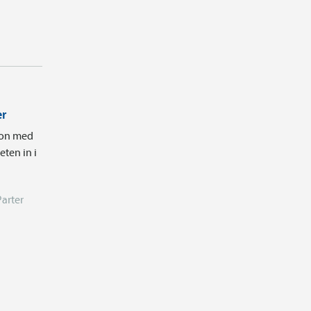
er
tion med
ten in i
Parter