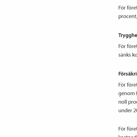
För före
procent,
Trygghe
För för
sänks ko
Försäkr
För för
genom Hu
noll pr
under 2
För före