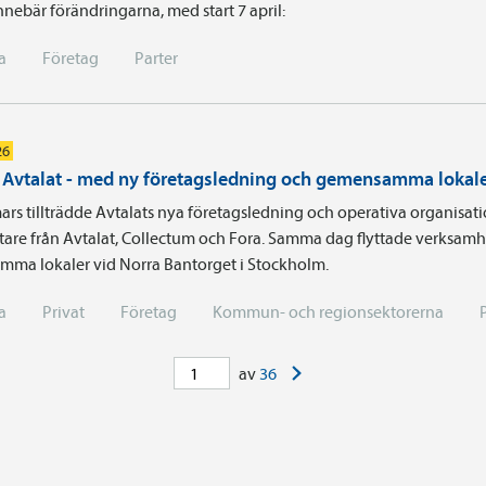
nnebär förändringarna, med start 7 april:
a
Företag
Parter
26
i Avtalat - med ny företagsledning och gemensamma lokal
ars tillträdde Avtalats nya företagsledning och operativa organisa
are från Avtalat, Collectum och Fora. Samma dag flyttade verksamhe
ma lokaler vid Norra Bantorget i Stockholm.
a
Privat
Företag
Kommun- och regionsektorerna
>
av
36