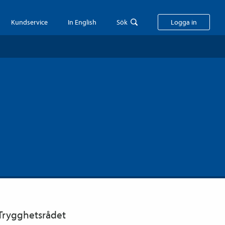
Kundservice
In English
Sök
Logga in
 Trygghetsrådet