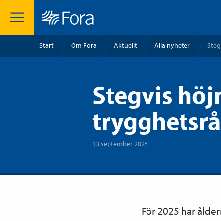
Start
Om Fora
Aktuellt
Alla nyheter
Steg
Stegvis höjn
trygghetsr
13 september 2025
För 2025 har ålde