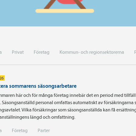
a
Privat
Företag
Kommun- och regionsektorerna
026
era sommarens säsongsarbetare
maren här och för många företag innebär det en period med tillfäll
a. Säsongsanställd personal omfattas automatiskt av försäkringarna 
ingsavtalet. Vilka försäkringar som säsongsanställda kan få ersättnin
 anställningens längd och omfattning.
a
Företag
Parter