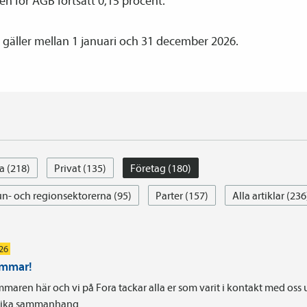
n för AGB fortsatt 0,15 procent.
 gäller mellan 1 januari och 31 december 2026.
a (218)
Privat (135)
Företag (180)
- och regionsektorerna (95)
Parter (157)
Alla artiklar (236
026
ommar!
maren här och vi på Fora tackar alla er som varit i kontakt med oss
olika sammanhang.