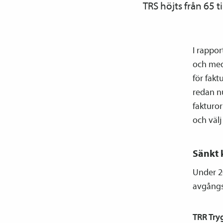
TRS höjts från 65 t
I rappor
och med
för fakt
redan n
fakturo
och välj
Sänkt 
Under 2
avgångs
TRR Try