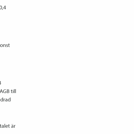
0,4
konst
B
AGB till
ndrad
talet är