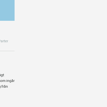
Parter
igt
som ingår
g från