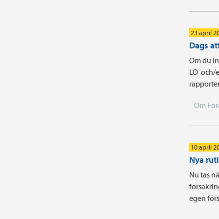
23 april 2
Dags att
Om du int
LO och/e
rapporter
Om For
10 april 2
Nya rut
Nu tas nä
försäkrin
egen förs