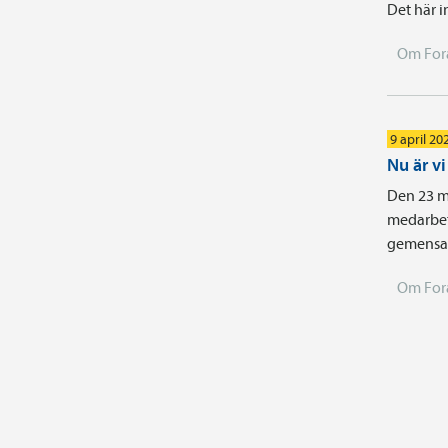
Det här i
Om For
9 april 20
Nu är v
Den 23 m
medarbet
gemensam
Om For