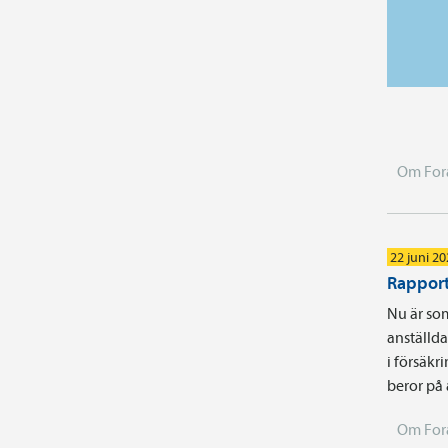
Om For
22 juni 2
Rapport
Nu är som
anställd
i försäkr
beror på
Om For