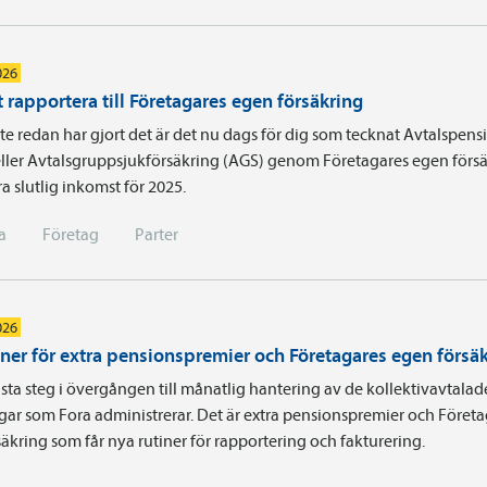
026
 rapportera till Företagares egen försäkring
e redan har gjort det är det nu dags för dig som tecknat Avtals­pens
ller Avtalsgruppsjukförsäkring (AGS) genom Företagares egen försä
a slutlig inkomst för 2025.
a
Företag
Parter
026
iner för extra pensionspremier och Företagares egen försä
sta steg i övergången till månatlig hantering av de kollektivavtalad
gar som Fora administrerar. Det är extra pensionspremier och Föret
äkring som får nya rutiner för rapportering och fakturering.