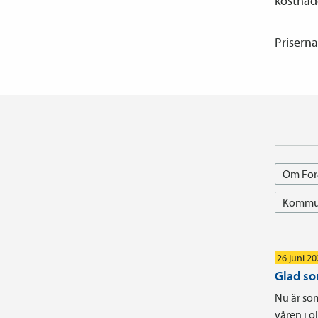
kostnade
Priserna
Om For
Kommun
26 juni 2
Glad s
Nu är som
våren i 