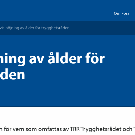
Om Fora
vis höjning av ålder för trygghetsråden
ing av ålder för
åden
rn för vem som omfattas av TRR Trygghetsrådet och