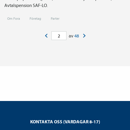
Avtals­pension SAF-LO.
Om Fora
Företag
Parter
<
>
av
48
KONTAKTA OSS (VARDAGAR 8-17)