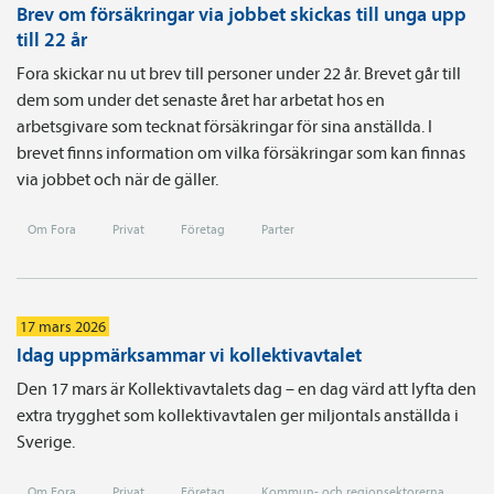
Brev om försäkringar via jobbet skickas till unga upp
till 22 år
Fora skickar nu ut brev till personer under 22 år. Brevet går till
dem som under det senaste året har arbetat hos en
arbetsgivare som tecknat försäkringar för sina anställda. I
brevet finns information om vilka försäkringar som kan finnas
via jobbet och när de gäller.
Om Fora
Privat
Företag
Parter
17 mars 2026
Idag uppmärksammar vi kollektivavtalet
Den 17 mars är Kollektivavtalets dag – en dag värd att lyfta den
extra trygghet som kollektivavtalen ger miljontals anställda i
Sverige.
Om Fora
Privat
Företag
Kommun- och regionsektorerna