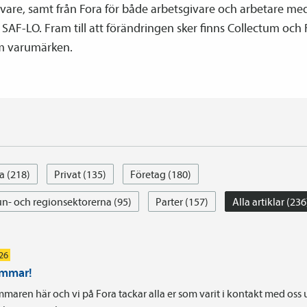
vare, samt från Fora för både arbetsgivare och arbetare med
SAF-LO. Fram till att förändringen sker finns Collectum och 
m varumärken.
a (218)
Privat (135)
Företag (180)
- och regionsektorerna (95)
Parter (157)
Alla artiklar (236
026
ommar!
maren här och vi på Fora tackar alla er som varit i kontakt med oss