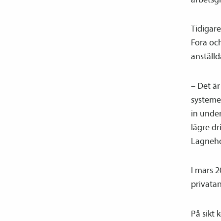
Tidigar
Fora och
anställd
– Det är
systeme
in unde
lägre dr
Lagneh
I mars 
privatan
På sikt