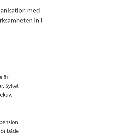
rganisation med
rksamheten in i
a är
. Syftet
ektiv.
e­pension
 för både