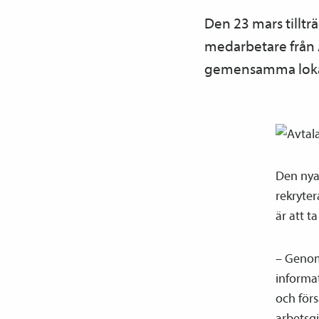
Den 23 mars tilltr
medarbetare från 
gemensamma lokale
Den nya 
rekryte
är att t
– Genom 
informat
och förs
arbetsg