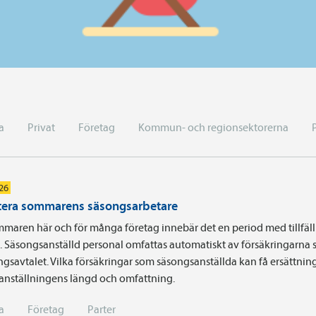
a
Privat
Företag
Kommun- och regionsektorerna
026
era sommarens säsongsarbetare
maren här och för många företag innebär det en period med tillfäll
a. Säsongsanställd personal omfattas automatiskt av försäkringarna 
ingsavtalet. Vilka försäkringar som säsongsanställda kan få ersättnin
 anställningens längd och omfattning.
a
Företag
Parter