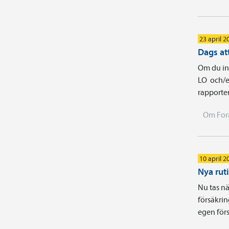
23 april 2
Dags att
Om du int
LO och/e
rapporter
Om For
10 april 2
Nya rut
Nu tas nä
försäkrin
egen förs