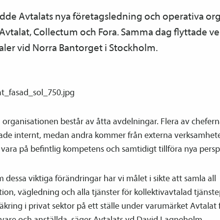
ädde Avtalats nya företags­ledning och operativa o
Avtalat, Collectum och Fora. Samma dag flyttade ve
r vid Norra Bantorget i Stockholm.
organisationen består av åtta avdelningar. Flera av chefern
rade internt, medan andra kommer från externa verksamheter
a vara på befintlig kompetens och samtidigt tillföra nya persp
dessa viktiga förändringar har vi målet i sikte att samla all
ion, vägledning och alla tjänster för kollektiv­avtalad tjänst
äkring i privat sektor på ett ställe under varumärket Avtalat
ivare och anställda, säger Avtalats vd David Lagneholm.