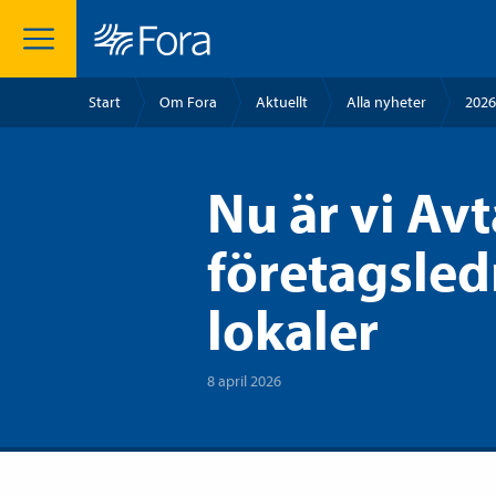
Start
Om Fora
Aktuellt
Alla nyheter
2026
Nu är vi Avt
företagsle
lokaler
8 april 2026