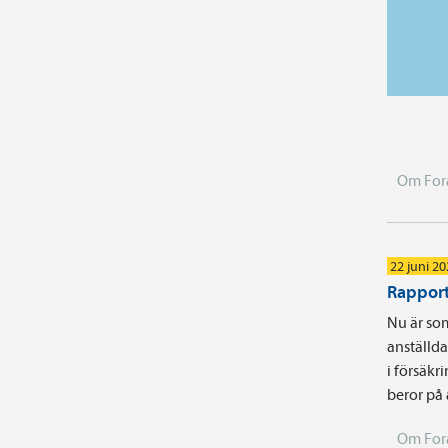
Om For
22 juni 2
Rapport
Nu är som
anställd
i försäkr
beror på
Om For