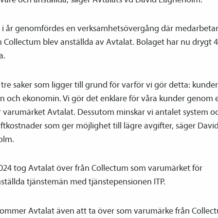
e i år genomfördes en verksamhetsövergång där medarbetar
 Collectum blev anställda av Avtalat. Bolaget har nu drygt 
a.
 tre saker som ligger till grund för varför vi gör detta: kunde
n och ekonomin. Vi gör det enklare för våra kunder genom 
r varumärket Avtalat. Dessutom minskar vi antalet system oc
iftkostnader som ger möjlighet till lägre avgifter, säger Davi
olm.
2024 tog Avtalat över från Collectum som varumärket för
ställda tjänste­män med tjänste­­pensionen ITP.
 kommer Avtalat även att ta över som varumärke från Collec