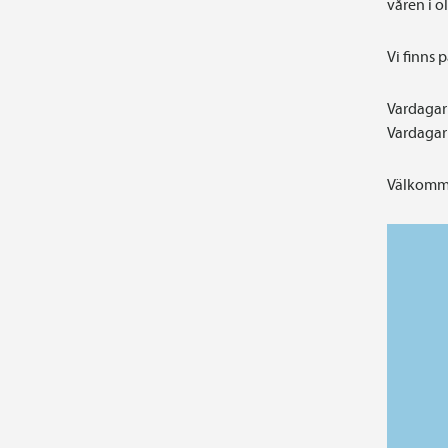
våren i 
Vi finns 
Vardagar 
Vardagar 
Välkomme