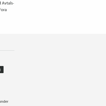
 Avtals­
Fora
)
 under