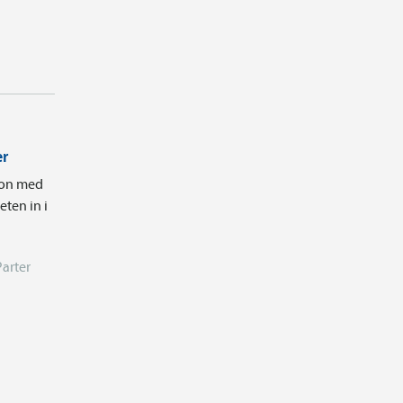
er
tion med
ten in i
Parter