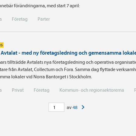
nnebär förändringarna, med start 7 april:
a
Företag
Parter
26
i Avtalat - med ny företagsledning och gemensamma lokal
ars tillträdde Avtalats nya företagsledning och operativa organisa
are från Avtalat, Collectum och Fora. Samma dag flyttade verksamhe
ma lokaler vid Norra Bantorget i Stockholm.
a
Privat
Företag
Kommun- och regionsektorerna
>
av
48