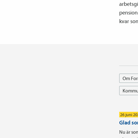
arbetsgi
pension 
kvar so
Om For
Kommun
26 juni 2
Glad s
Nu är som