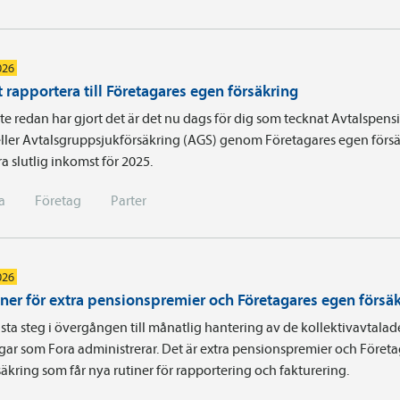
026
 rapportera till Företagares egen försäkring
e redan har gjort det är det nu dags för dig som tecknat Avtals­pens
ller Avtalsgruppsjukförsäkring (AGS) genom Företagares egen försä
a slutlig inkomst för 2025.
a
Företag
Parter
026
iner för extra pensionspremier och Företagares egen försä
sta steg i övergången till månatlig hantering av de kollektivavtalad
gar som Fora administrerar. Det är extra pensionspremier och Föret
äkring som får nya rutiner för rapportering och fakturering.