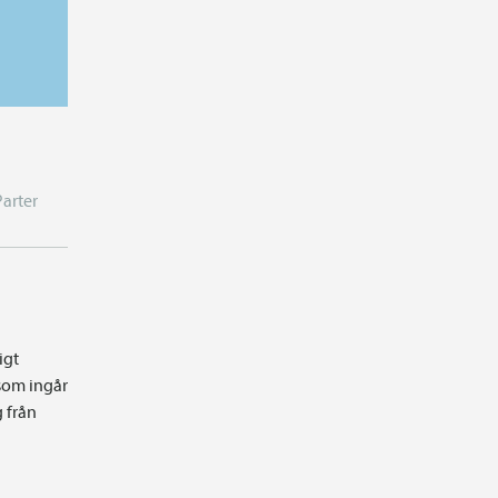
Parter
igt
som ingår
g från