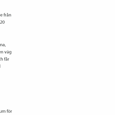
e från
420
rna,
en väg
h får
d
tum för