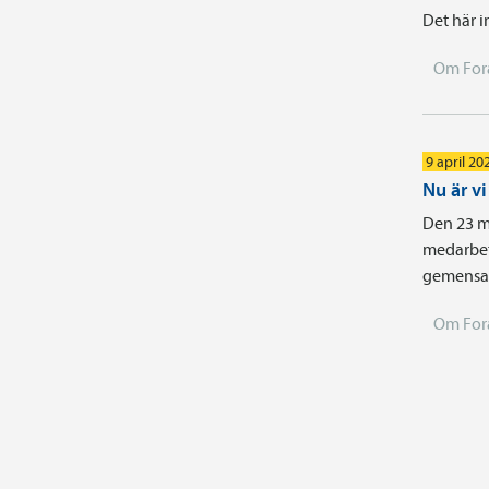
Det här i
Om For
9 april 20
Nu är v
Den 23 m
medarbet
gemensam
Om For