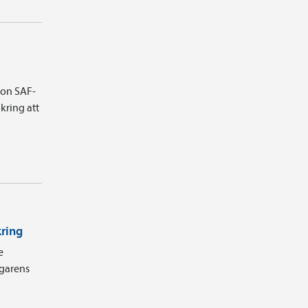
ion SAF-
kring att
kring
e
agarens