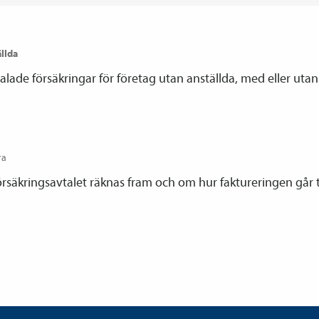
ällda
lade försäkringar för företag utan anställda, med eller utan 
ra
rsäkringsavtalet räknas fram och om hur faktureringen går ti