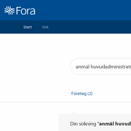
Start
Sök
Din sökning "
anmäl huvud