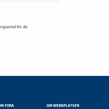
ingsavtal för de
OM FORA
OM WEBBPLATSEN