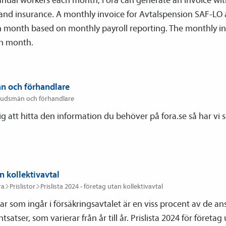
and insurance. A monthly invoice for Avtals­pension SAF-LO 
h month based on monthly payroll reporting. The monthly inv
ch month.
n och förhandlare
budsmän och förhandlare
dig att hitta den information du behöver på fora.se så har vi 
n kollektivavtal
ra
Prislistor
Prislista 2024 - företag utan kollektiv­avtal
r som ingår i försäkringsavtalet är en viss procent av de ans
satser, som varierar från år till år. Prislista 2024 för företag 