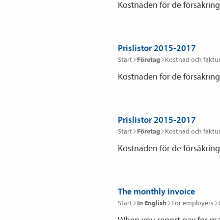
Kostnaden för de försäkringa
Prislistor 2015-2017
Start
Företag
Kostnad och faktu
Kostnaden för de försäkringa
Prislistor 2015-2017
Start
Företag
Kostnad och faktu
Kostnaden för de försäkringa
The monthly invoice
Start
In English
For employers
When you report pay for man