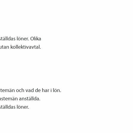
tälldas löner. Olika
utan kollektivavtal.
stemän och vad de har i lön.
änstemän anställda.
tälldas löner.