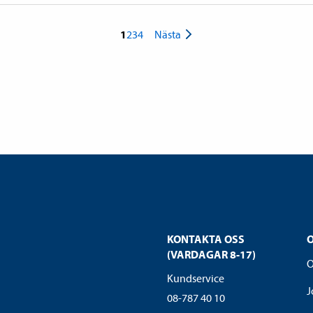
1
2
3
4
Nästa
KONTAKTA OSS
(VARDAGAR 8-17)
O
Kundservice
J
08-787 40 10