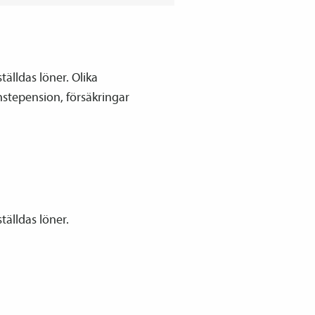
tälldas löner. Olika
jänstepension, försäkringar
tälldas löner.