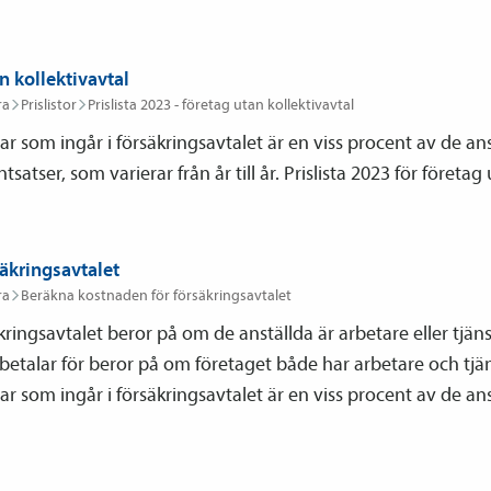
n kollektivavtal
ra
Prislistor
Prislista 2023 - företag utan kollektiv­avtal
r som ingår i försäkringsavtalet är en viss procent av de ans
satser, som varierar från år till år. Prislista 2023 för företag 
äkringsavtalet
ra
Beräkna kostnaden för försäkrings­avtalet
kringsavtalet beror på om de anställda är arbetare eller tjän
t betalar för beror på om företaget både har arbetare och tj
r som ingår i försäkringsavtalet är en viss procent av de ans