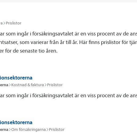
ra
Prislistor
r som ingår i försäkringsavtalet är en viss procent av de ans
tsatser, som varierar från år till år. Här finns prislistor för t
er för de senaste tio åren.
gionsektorerna
erna
Kostnad & faktura
Prislistor
r som ingår i försäkringsavtalet är en viss procent av de ans
gionsektorerna
erna
Om försäkringarna
Prislistor