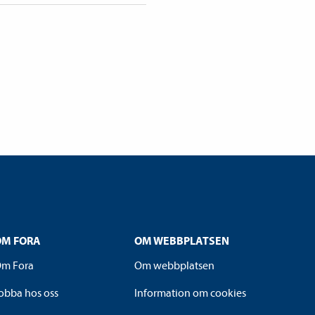
OM FORA
OM WEBBPLATSEN
m Fora
Om webbplatsen
obba hos oss
Information om cookies