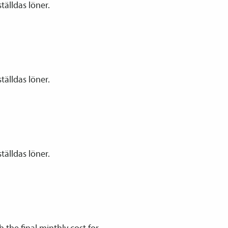
tälldas löner.
tälldas löner.
tälldas löner.
the final minthly cost for