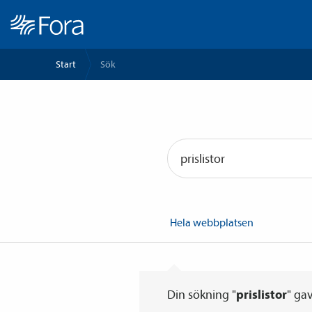
Start
Sök
Din sökning "
prislistor
" ga