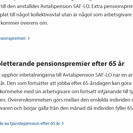
till den anställdes Avtals­pension SAF-LO. Extra pensions­pre
plat till något kollektiv­avtal utan är något som arbetsgivare
d kommer överens om.
sions­premier
etterande pensions­premier efter 65 år
upphör inbetalningarna till Avtals­pension SAF-LO när en an
5 år. Den som fortsätter att jobba efter 65-årsdagen kan göra
ommelse med sin arbetsgivare om fortsatt intjänande till tj
en. Överenskommelsen görs mellan den enskilda individen 
varen och börjar gälla från den månad då individen fyller 65
e av tjänste­pension efter 65
år