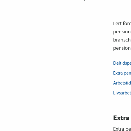
I ert fö
pensions
bransche
pensions
Deltids­p
Extra
pen
Arbetstid
Livsarbet
Extra
Extra pe