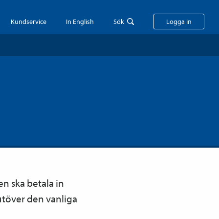
Kundservice
In English
Sök
Logga in
n ska betala in
 utöver den vanliga