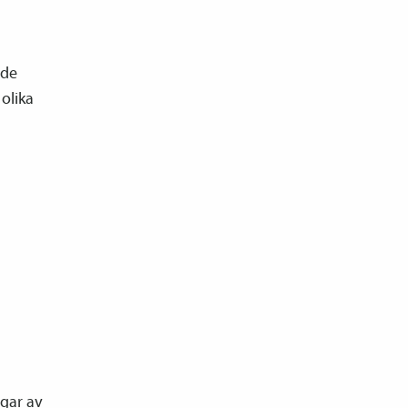
nde
 olika
ngar av