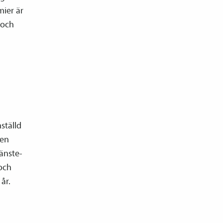
mier är
 och
ställd
 en
änste­­
och
 år.