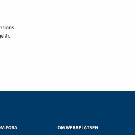
nsions­
je år.
OM FORA
OM WEBBPLATSEN