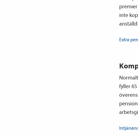
premier 
inte kop
anställ
Extra
pen
Kompl
Normalt 
fyller 6
överensk
pension
arbetsgi
Intjänand