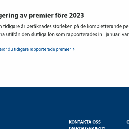
gering av premier före 2023
h tidigare år beräknades storleken på de kompletterande pe
a utifrån den slutliga lön som rapporterades in i januari var
erar du tidigare rapporterade
premier
KONTAKTA OSS
(VARDAGAR 8-17)