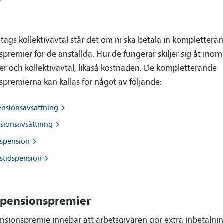
retags kollektiv­avtal står det om ni ska betala in komplettera
­premier för de anställda. Hur de fungerar skiljer sig åt inom
r och kollektiv­avtal, likaså kostnaden. De kompletterande
­premierna kan kallas för något av följande:
ensions­avsättning
sions­avsättning
s­pension
stids­pension
 pensions­premier
nsions­premie innebär att arbetsgivaren gör extra inbetalni