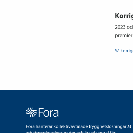
Korri
2023 oc
premiern
Så korrig
Fora hanterar kollektivavtalade trygghetslösningar åt
arbetsmarknadens parter och är valcentral för