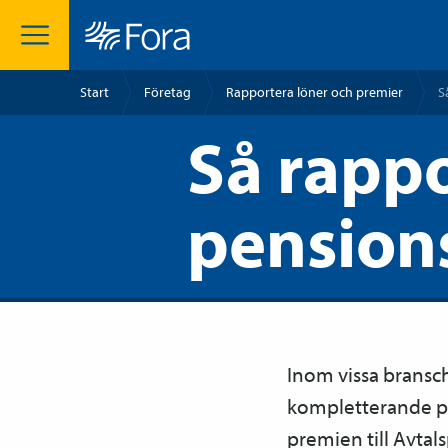
Start
Företag
Rapportera löner och premier
S
Så rapp
pension
Inom vissa bransc
kompletterande pen
premien till Avtal