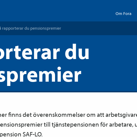
Om Fora
å rapporterar du pensions­premier
orterar du
spremier
her finns det överenskommelser om att arbetsgivare
sions­premier till tjänste­­pensionen för arbetare,
s­pension SAF-LO.