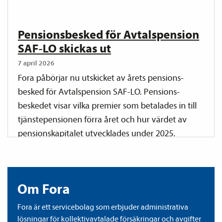
Pensions­besked för Avtals­pension
SAF-LO skickas ut
7 april 2026
Fora påbörjar nu utskicket av årets pensions­
besked för Avtals­pension SAF-LO. Pensions­
beskedet visar vilka premier som betalades in till
tjänste­­pensionen förra året och hur värdet av
pensions­kapitalet utvecklades under 2025.
Utskicket startar den 7 april och pågår till mitten
av maj.
Om Fora
Fora är ett servicebolag som erbjuder administrativa
lösningar för kollektiv­avtalade försäkringar och avgifter