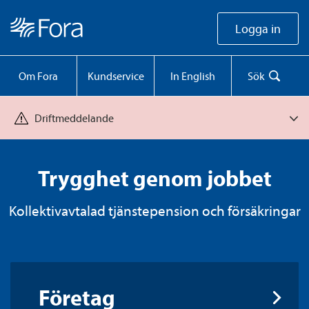
Logga in
Om Fora
Kundservice
In English
Sök
Driftmeddelande
Trygghet genom jobbet
Kollektiv­avtalad tjänste­pension och försäkringar
Företag