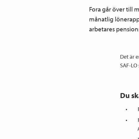
Fora går över till
månatlig löne­­rap
arbetares pensions
Det är e
SAF-LO 
Du sk