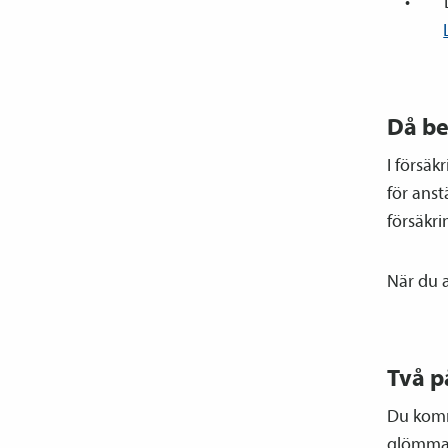
Då be
I försäk
för anst
försäkri
När du 
Två p
Du komme
glömma 