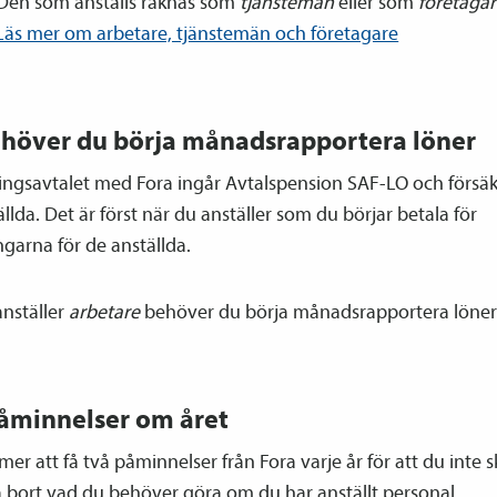
Den som anställs räknas som
tjänsteman
eller som
företagar
Läs mer om arbetare, tjänste­män och företagare
höver du börja månadsrapportera löner
rings­avtalet med Fora ingår Avtals­pension SAF-LO och försä
ällda. Det är först när du anställer som du börjar betala för
ngarna för de anställda.
anställer
arbetare
behöver du börja månadsrapportera löner
åminnelser om året
r att få två påminnelser från Fora varje år för att du inte s
bort vad du behöver göra om du har anställt personal.