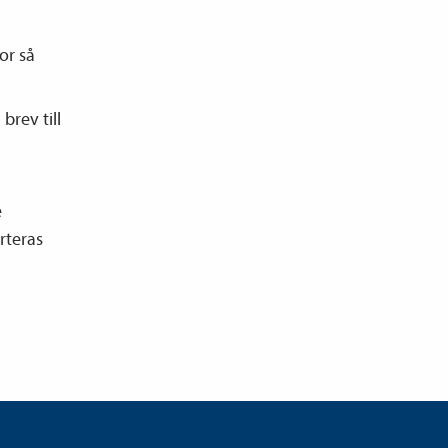
or så
brev till
e
rteras