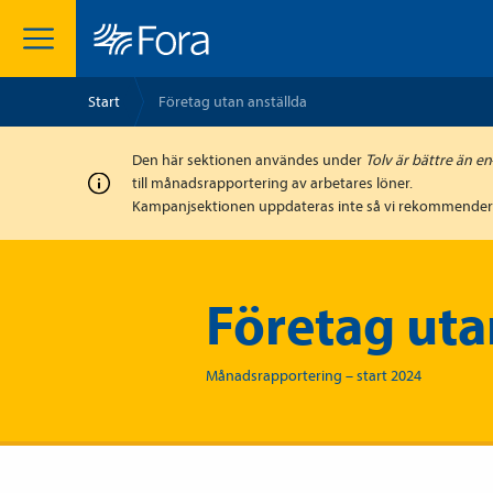
Start
Företag utan anställda
Den här sektionen användes under
Tolv är bättre än en
till månads­rapportering av arbetares löner.
Kampanjsektionen uppdateras inte så vi rekommendera
Företag uta
Månadsrapportering – start 2024