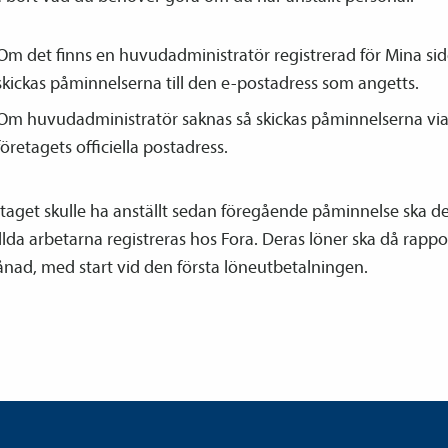
Om det finns en huvud­­administratör registrerad för Mina sid
skickas påminnelserna till den e-postadress som angetts.
Om huvud­­administratör saknas så skickas påminnelserna via 
företagets officiella postadress.
taget skulle ha anställt sedan föregående påminnelse ska d
lda arbetarna registreras hos Fora. Deras löner ska då rappo
ånad, med start vid den första löneutbetalningen.