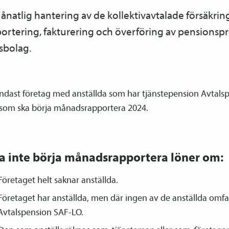
 månatlig hantering av de kollektiv­avtalade försäkri
portering, fakturering och överföring av pensions­pre
­bolag.
ndast företag med anställda som har tjänste­pension Avtals­
som ska börja månadsrapportera 2024.
a inte börja månadsrapportera löner om:
Företaget helt saknar anställda.
Företaget har anställda, men där ingen av de anställda omfa
Avtals­pension SAF-LO.