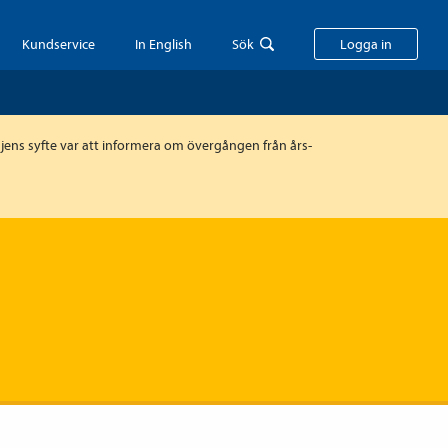
Kundservice
In English
Sök
Logga in
ens syfte var att informera om övergången från års-