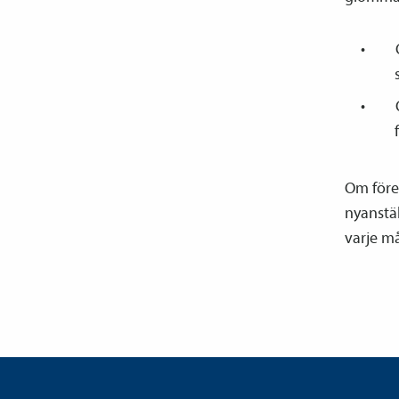
Om före
nyanstäl
varje m