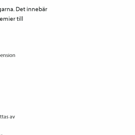
ngarna. Det innebär
mier till
pension
ttas av