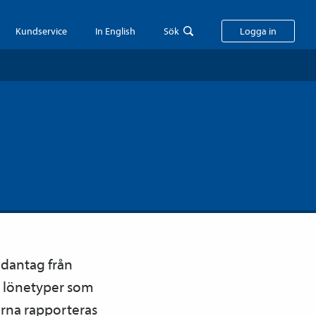
Kundservice
In English
Sök
Logga in
ndantag från
a lönetyper som
rna rapporteras