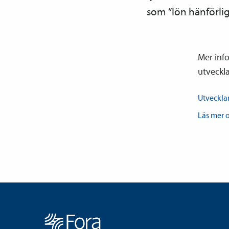
som ”lön hänförlig
Mer info
utveckl
Utveckl
Läs mer 