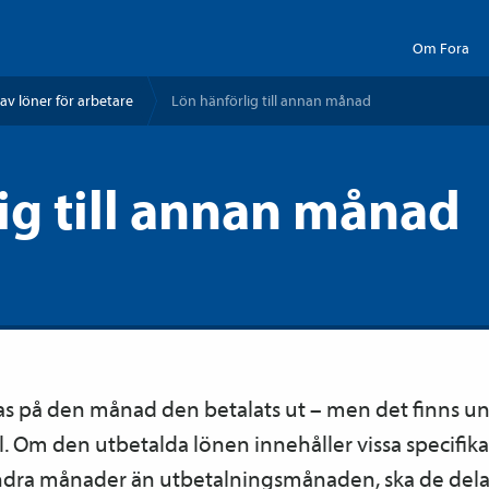
Om Fora
av löner för arbetare
Lön hänförlig till annan månad
ig till annan månad
as på den månad den betalats ut – men det finns u
 Om den utbetalda lönen innehåller vissa specifik
andra månader än utbetalningsmånaden, ska de dela