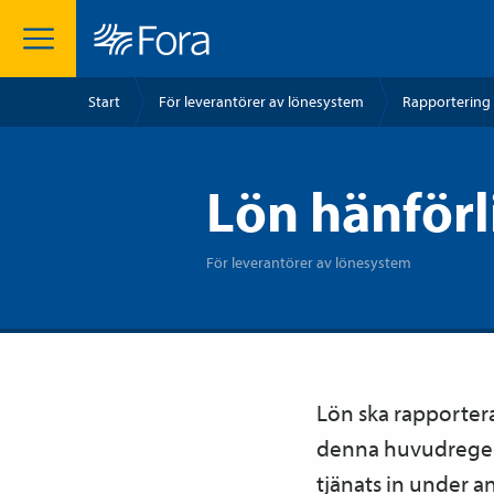
Start
För leverantörer av lönesystem
Rapportering 
Lön hänförl
För leverantörer av lönesystem
Lön ska rapporter
denna huvudregel.
tjänats in under 