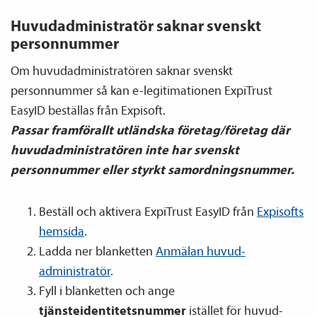
Huvud­­administratör saknar svenskt
personnummer
Om huvud­­administratören saknar svenskt
personnummer så kan e-legitimationen ExpiTrust
EasyID beställas från Expisoft.
Passar framförallt utländska företag/företag där
huvud­­administratören inte har svenskt
personnummer eller styrkt samordnings­nummer.
Beställ och aktivera ExpiTrust EasyID från
Expisofts
hemsida
.
Ladda ner blanketten
Anmälan huvud­­
administratör
.
Fyll i blanketten och ange
tjänsteidentitetsnummer
istället för huvud­­