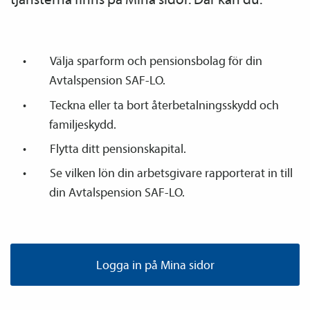
Välja sparform och pensions­bolag för din
Avtals­pension SAF-LO.
Teckna eller ta bort återbetalnings­skydd och
familje­skydd.
Flytta ditt pensions­kapital.
Se vilken lön din arbetsgivare rapporterat in till
din Avtals­pension SAF-LO.
Logga in på Mina sidor