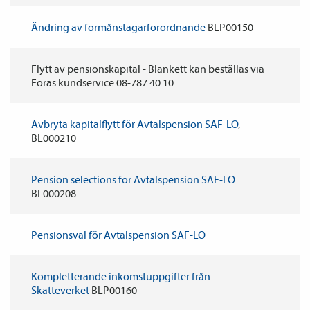
Ändring av förmånstagarförordnande
BLP00150
Flytt av pensions­kapital - Blankett kan beställas via
Foras kundservice 08-787 40 10
Avbryta kapitalflytt för Avtals­pension SAF-LO
,
BL000210
Pension selections for Avtals­pension SAF-LO
BL000208
Pensions­val för Avtals­pension SAF-LO
Kompletterande inkomstuppgifter från
Skatteverket
BLP00160