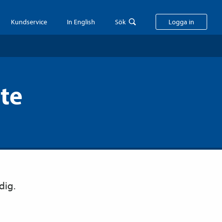
Kundservice
In English
Sök
Logga in
te
dig.