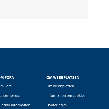
OM FORA
OM WEBBPLATSEN
m Fora
Om webbplatsen
obba hos oss
Information om cookies
uridisk information
Hantering av