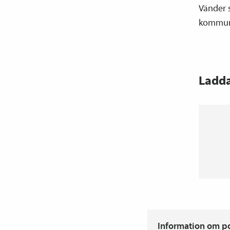
Vänder s
kommun
Ladd
Information om pdf