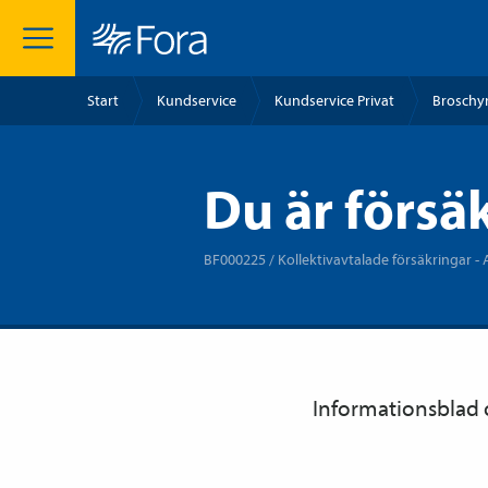
Start
Kundservice
Kundservice Privat
Broschyr
Du är försä
BF000225 / Kollektivavtalade försäkringar 
Informationsblad o