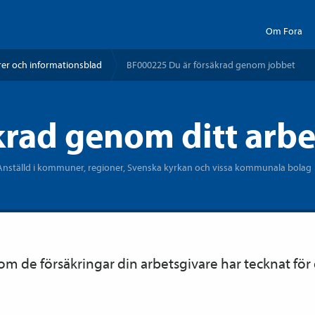
Om Fora
er och informationsblad
BF000225 Du är försäkrad genom jobbet
krad genom ditt arbe
- Anställd i kommuner, regioner, Svenska kyrkan och vissa kommunala bolag
m de försäkringar din arbetsgivare har tecknat för 