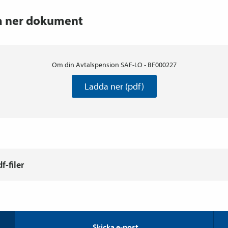
a ner dokument
Om din Avtalspension SAF-LO - BF000227
Ladda ner (pdf)
-filer
Skicka e-post