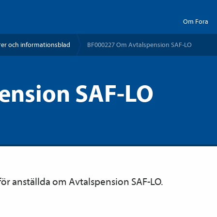
Om Fora
er och informationsblad
BF000227 Om Avtals­pension SAF-LO
ension SAF-LO
ör anställda om Avtals­pension SAF-LO.