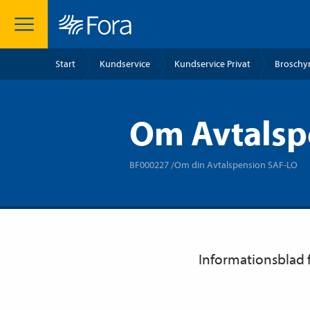
Start
Kundservice
Kundservice Privat
Broschyr
Om Avtalsp
BF000227 /Om din Avtalspension SAF-LO
Informationsblad f