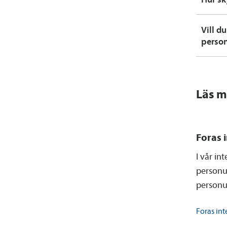
Vill d
person
Läs m
Foras 
I vår in
personu
personu
Foras
int