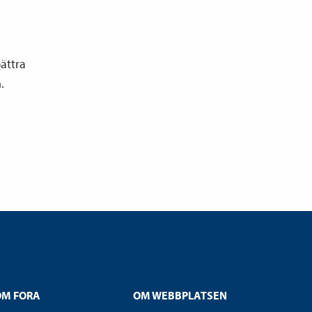
bättra
.
OM FORA
OM WEBBPLATSEN