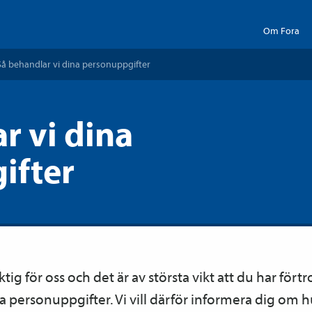
Om Fora
Så behandlar vi dina personuppgifter
r vi dina
ifter
iktig för oss och det är av största vikt att du har fört
 personuppgifter. Vi vill därför informera dig om h