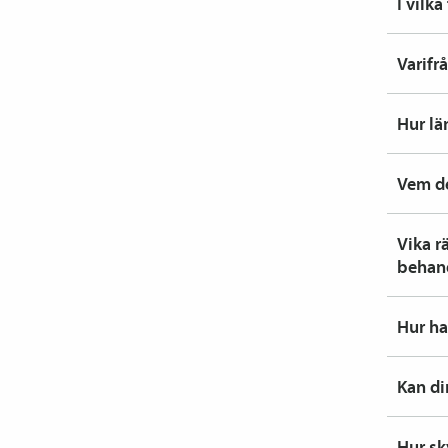
I vilk
Varifr
Hur lä
Vem de
Vika r
behan
Hur ha
Kan di
Hur sk