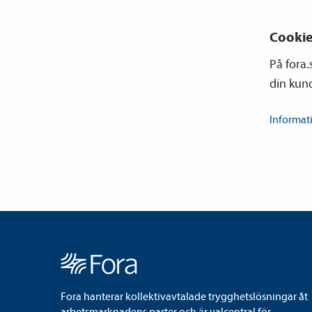
Cooki
På fora.
din kun
Informa
Fora hanterar kollektivavtalade trygghetslösningar åt
arbetsmarknadens parter och är valcentral för