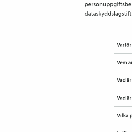
personuppgiftsbehan
dataskyddslagstif
Varför
Vem är
Vad är
Vad är
Vilka 