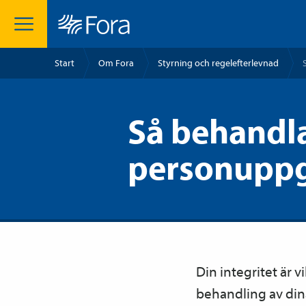
Start
Om Fora
Styrning och regelefterlevnad
Så behandla
personuppg
Din integritet är v
behandling av dina