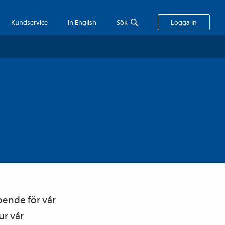
Kundservice
In English
Sök
Logga in
roende för vår
ur vår