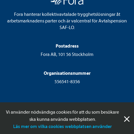
Fora hanterar kollektivavtalade trygghetslösningar åt
arbetsmarknadens parter och är valcentral för Avtalspension
SAF-LO.
Postadress
Fora AB, 101 56 Stockholm
Organisationsnummer
556541-8356
Vi använder nödvändiga cookies för att du som besökare
ska kunna använda webbplatsen.
© 2026 Fora AB
Läs mer om vilka cookies webbplatsen använder