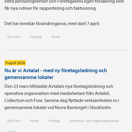
extra pensionspremier och Företagarens egen försäkring som
får nya rutiner för rapportering och fakturering.
Det här innebär förändringarna, med start 7 april:
Om Fora
Företag
Parter
9 april 2026
Nu är vi Avtalat - med ny företagsledning och
gemensamma lokaler
Den 23 mars tillträdde Avtalats nya företagsledning och
operativa organisation med medarbetare från Avtalat,
Collectum och Fora. Samma dag flyttade verksamheten in i
gemensamma lokaler vid Norra Bantorget i Stockholm.
Om Fora
Privat
Företag
Kommun- och regionsektorerna
Parter