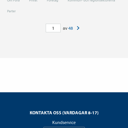
Om Fora
Privat
Företag
Kommun- och regionsektorerna
Parter
>
av
48
KONTAKTA OSS (VARDAGAR 8-17)
Kundservice