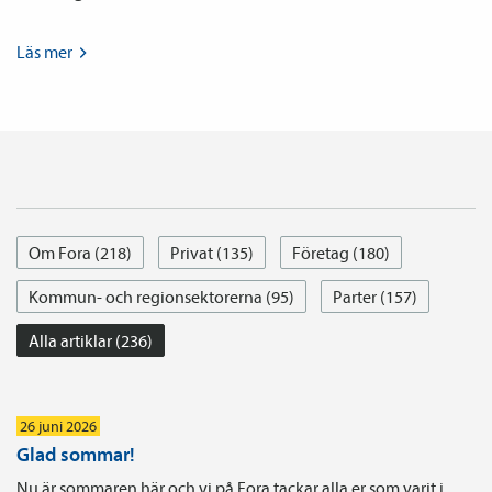
Läs
mer
Om Fora (218)
Privat (135)
Företag (180)
Kommun- och regionsektorerna (95)
Parter (157)
Alla artiklar (236)
26 juni 2026
Glad sommar!
Nu är sommaren här och vi på Fora tackar alla er som varit i