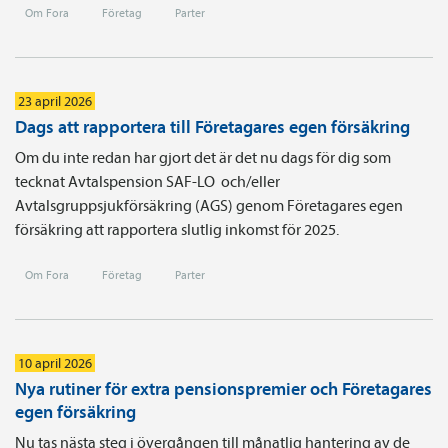
Om Fora
Företag
Parter
23 april 2026
Dags att rapportera till Företagares egen försäkring
Om du inte redan har gjort det är det nu dags för dig som
tecknat Avtals­pension SAF-LO och/eller
Avtalsgruppsjukförsäkring (AGS) genom Företagares egen
försäkring att rapportera slutlig inkomst för 2025.
Om Fora
Företag
Parter
10 april 2026
Nya rutiner för extra pensionspremier och Företagares
egen försäkring
Nu tas nästa steg i övergången till månatlig hantering av de