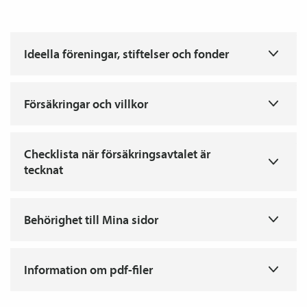
T
Ideella föreningar, stiftelser och fonder
T
Försäkringar och villkor
T
Checklista när försäkringsavtalet är
tecknat
T
Behörighet till Mina sidor
T
Information om pdf-filer