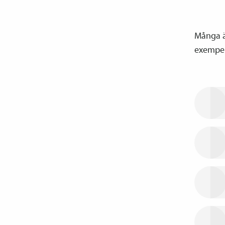
Många är
exempel