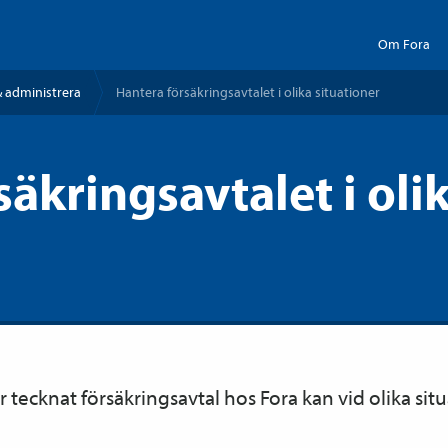
Om Fora
 administrera
Hantera försäkrings­avtalet i olika situationer
äkringsavtalet i oli
r tecknat försäkrings­avtal hos Fora kan vid olika si