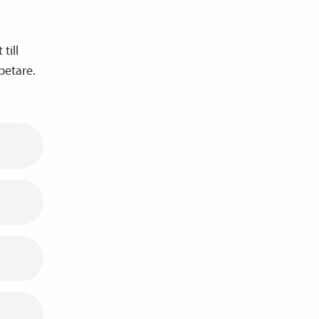
till
betare.