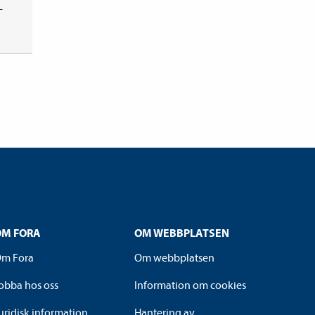
­
OM FORA
OM WEBBPLATSEN
m Fora
Om webbplatsen
obba hos oss
Information om cookies
uridisk information
Hantering av