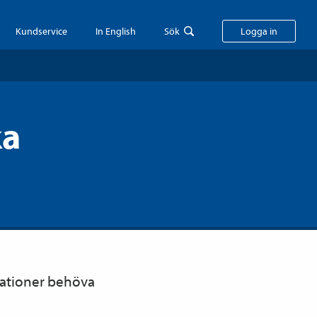
Kundservice
In English
Sök
Logga in
ka
tuationer behöva