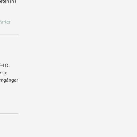
ten in i
Parter
F-LO.
aste
 omgångar