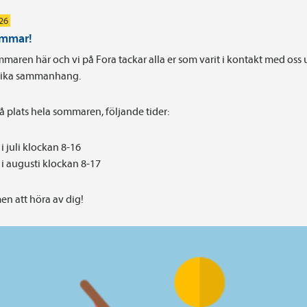
026
ommar!
maren här och vi på Fora tackar alla er som varit i kontakt med oss
olika sammanhang.
på plats hela sommaren, följande tider:
i juli klockan 8-16
i augusti klockan 8-17
n att höra av dig!