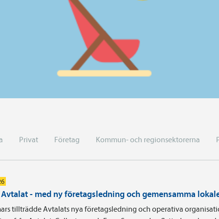
a
Privat
Företag
Kommun- och regionsektorerna
26
i Avtalat - med ny företagsledning och gemensamma lokal
ars tillträdde Avtalats nya företagsledning och operativa organisa