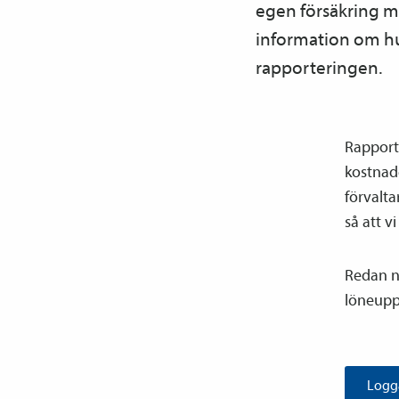
egen försäkring m
information om hu
rapporteringen.
Rapporte
kostnad
förvalta
så att v
Redan nu
löneuppg
Logga