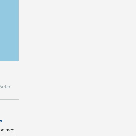
Parter
er
tion med