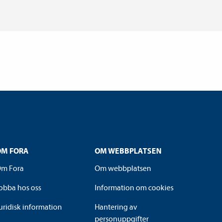
OM FORA
OM WEBBPLATSEN
m Fora
Om webbplatsen
obba hos oss
Information om cookies
uridisk information
Hantering av
personuppgifter