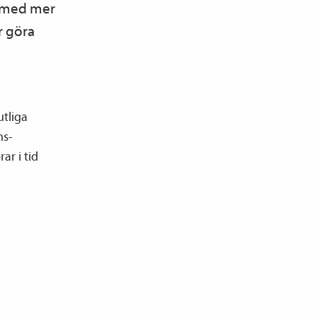
v med mer
r göra
utliga
ns­
ar i tid