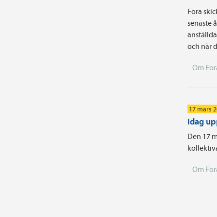
Fora skic
senaste å
anställda
och när d
Om For
17 mars 
Idag up
Den 17 ma
kollektiv
Om For