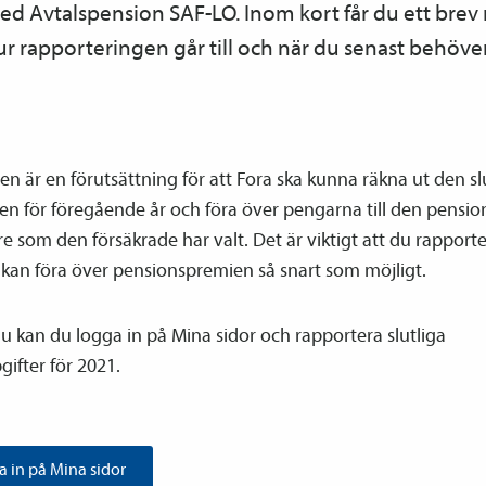
ed Avtals­pension SAF-LO. Inom kort får du ett bre
r rapporteringen går till och när du senast behöve
n är en förutsättning för att Fora ska kunna räkna ut den sl
en för föregående år och föra över pengarna till den pensio
re som den försäkrade har valt. Det är viktigt att du rapporter
i kan föra över pensions­premien så snart som möjligt.
 kan du logga in på Mina sidor och rapportera slutliga
ifter för 2021.
 in på Mina sidor