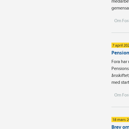
medarbet
gemensam
Om For
7 april 20
Pension
Fora har 
Pensions
årsskifte
med start
Om For
18 mars 
Brev om 