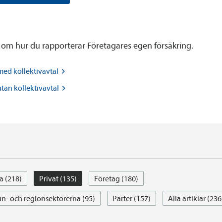
 om hur du rapporterar Företagares egen försäkring.
 med
kollektiv­avtal
utan
kollektiv­avtal
a (218)
Privat (135)
Företag (180)
- och regionsektorerna (95)
Parter (157)
Alla artiklar (236