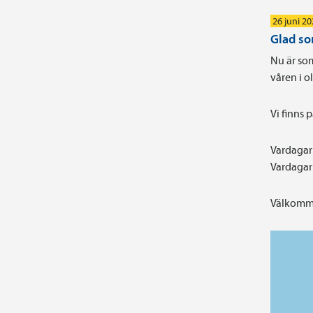
26 juni 2
Glad s
Nu är som
våren i 
Vi finns 
Vardagar 
Vardagar 
Välkomme