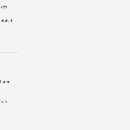
r det
 jobbet
et som
Parter