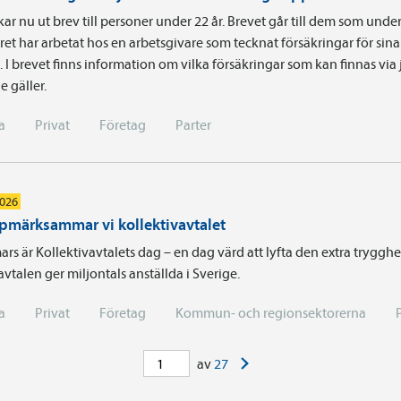
kar nu ut brev till personer under 22 år. Brevet går till dem som unde
ret har arbetat hos en arbetsgivare som tecknat försäkringar för sina
. I brevet finns information om vilka försäkringar som kan finnas via
e gäller.
a
Privat
Företag
Parter
2026
pmärksammar vi kollektivavtalet
rs är Kollektivavtalets dag – en dag värd att lyfta den extra tryggh
avtalen ger miljontals anställda i Sverige.
a
Privat
Företag
Kommun- och regionsektorerna
>
av
27