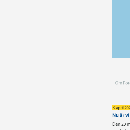
Om For
9 april 20
Nu är v
Den 23 m