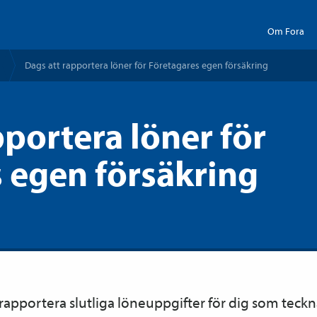
Om Fora
Dags att rapportera löner för Företagares egen försäkring
pportera löner för
 egen försäkring
 rapportera slutliga löneuppgifter för dig som teck