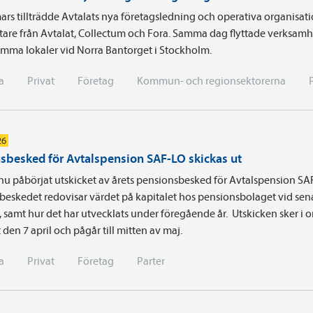
ars tillträdde Avtalats nya företagsledning och operativa organisa
are från Avtalat, Collectum och Fora. Samma dag flyttade verksamhe
ma lokaler vid Norra Bantorget i Stockholm.
a
Privat
Företag
Kommun- och regionsektorerna
26
sbesked för Avtalspension SAF-LO skickas ut
nu påbörjat utskicket av årets pensionsbesked för Avtalspension SA
beskedet redovisar värdet på kapitalet hos pensionsbolaget vid sen
t, samt hur det har utvecklats under föregående år. Utskicken sker i
 den 7 april och pågår till mitten av maj.
a
Privat
Företag
Parter