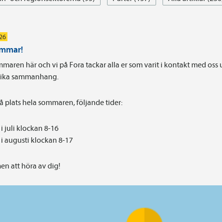
026
ommar!
maren här och vi på Fora tackar alla er som varit i kontakt med oss
olika sammanhang.
på plats hela sommaren, följande tider:
i juli klockan 8-16
i augusti klockan 8-17
n att höra av dig!