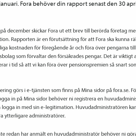
 januari. Fora behöver din rapport senast den 30 apri
 på december skickar Fora ut ett brev till berörda företag m
ion. Rapporten är en förutsättning för att Fora ska kunna r
liga kostnaden för föregående år och föra över pengarna till
­bolag som förvaltar den försäkrades pengar. Det är viktigt a
rar i tid så att vi kan föra över pensions­premien så snart so
ring görs i e-tjänsten som finns på Mina sidor på fora.se. Fö
gga in på Mina sidor behöver ni registrera en huvud­­admini
 logga in med sin e-legitimation. Huvud­­administratören ka
ra ytterligare administratörer.
nte redan har anmält en huvud­­administratör behöver ni gör