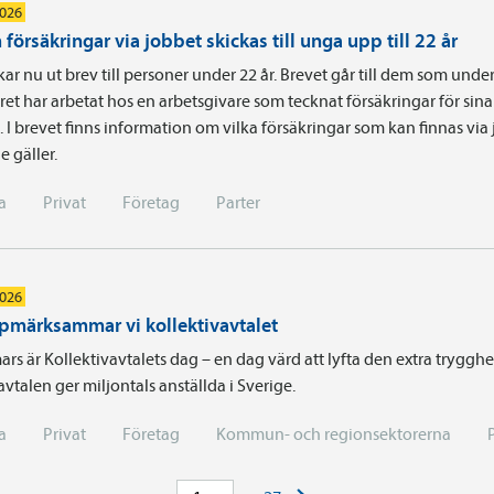
2026
försäkringar via jobbet skickas till unga upp till 22 år
kar nu ut brev till personer under 22 år. Brevet går till dem som unde
ret har arbetat hos en arbetsgivare som tecknat försäkringar för sina
. I brevet finns information om vilka försäkringar som kan finnas via
e gäller.
a
Privat
Företag
Parter
2026
pmärksammar vi kollektivavtalet
rs är Kollektivavtalets dag – en dag värd att lyfta den extra tryggh
avtalen ger miljontals anställda i Sverige.
a
Privat
Företag
Kommun- och regionsektorerna
>