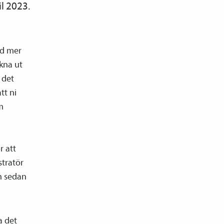
l 2023.
ed mer
äkna ut
 det
tt ni
m
r att
stratör
n sedan
a det