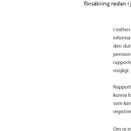
försäkring redan i
I mitten
informat
den slut
pensions
rapporte
möjligt.
Rapporte
kunna lo
som kan
registre
Om ni i