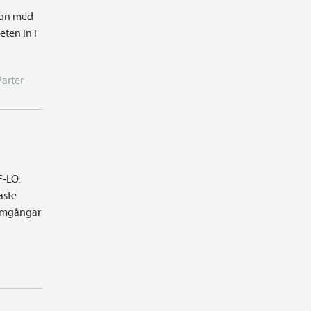
tion med
ten in i
Parter
F-LO.
aste
 omgångar