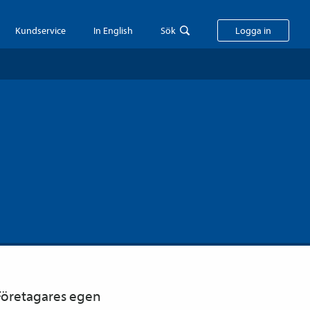
Kundservice
In English
Sök
Logga in
 Företagares egen