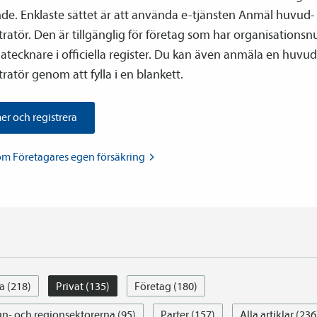
e. Enklaste sättet är att använda e-tjänsten Anmäl huvud­­
tratör. Den är tillgänglig för företag som har organisation
atecknare i officiella register. Du kan även anmäla en huvud­
ratör genom att fylla i en blankett.
er och registrera
om Företagares egen
försäkring
a (218)
Privat (135)
Företag (180)
- och regionsektorerna (95)
Parter (157)
Alla artiklar (236