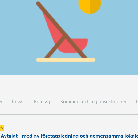
a
Privat
Företag
Kommun- och regionsektorerna
26
i Avtalat - med ny företagsledning och gemensamma lokal