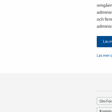
omgåend
adminis
och firm
administ
Läs m
Läs mer 
Om For
Kommun