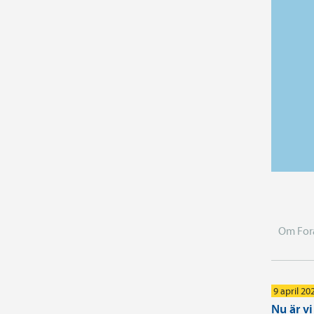
Om For
9 april 20
Nu är v