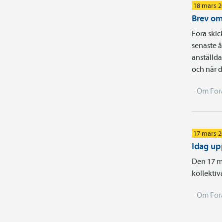
18 mars 
Brev om 
Fora skic
senaste å
anställda
och när d
Om For
17 mars 
Idag up
Den 17 ma
kollektiv
Om For