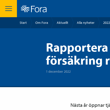
Start
Om Fora
Aktuellt
Alla nyheter
2022
Rapportera
försäkring r
1 december 2022
Nästa år öppnar tj