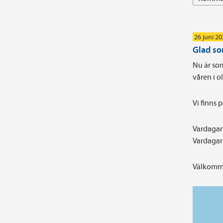
26 juni 2
Glad s
Nu är som
våren i 
Vi finns 
Vardagar 
Vardagar 
Välkomme