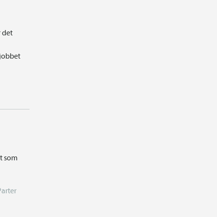
r det
 jobbet
et som
Parter