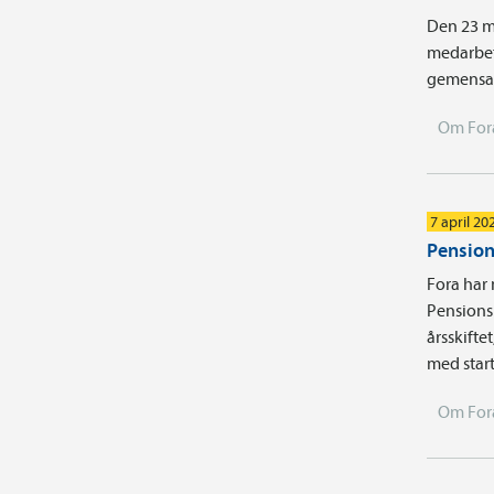
Den 23 m
medarbet
gemensam
Om For
7 april 20
Pension
Fora har 
Pensions
årsskifte
med start
Om For