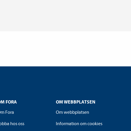
OM FORA
OM WEBBPLATSEN
m Fora
Om webbplatsen
obba hos oss
Information om cookies