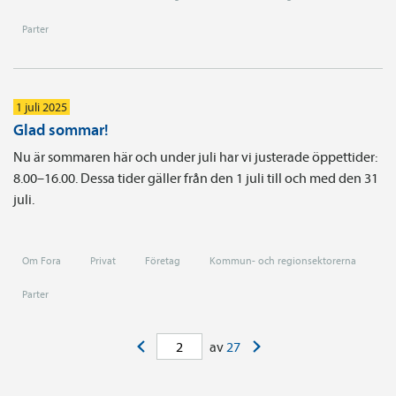
Parter
1 juli 2025
Glad sommar!
Nu är sommaren här och under juli har vi justerade öppettider:
8.00–16.00. Dessa tider gäller från den 1 juli till och med den 31
juli.
Om Fora
Privat
Företag
Kommun- och regionsektorerna
Parter
<
>
av
27