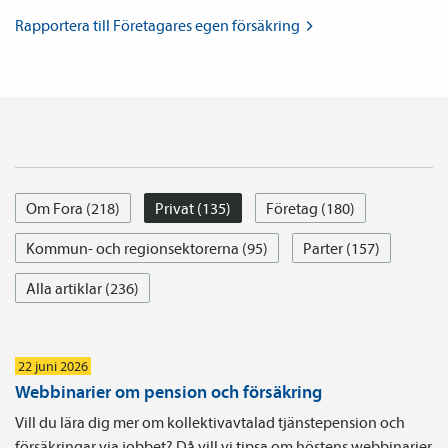
Rapportera till Företagares egen
försäkring
Om Fora (218)
Privat (135)
Företag (180)
Kommun- och regionsektorerna (95)
Parter (157)
Alla artiklar (236)
22 juni 2026
Webbinarier om pension och försäkring
Vill du lära dig mer om kollektivavtalad tjänstepension och
försäkringar via jobbet? Då vill vi tipsa om höstens webbinarier