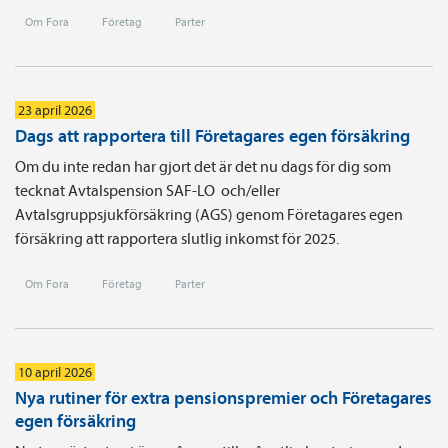
Om Fora
Företag
Parter
23 april 2026
Dags att rapportera till Företagares egen försäkring
Om du inte redan har gjort det är det nu dags för dig som
tecknat Avtals­pension SAF-LO och/eller
Avtalsgruppsjukförsäkring (AGS) genom Företagares egen
försäkring att rapportera slutlig inkomst för 2025.
Om Fora
Företag
Parter
10 april 2026
Nya rutiner för extra pensionspremier och Företagares
egen försäkring