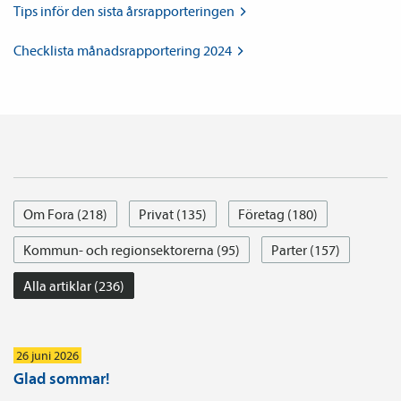
Tips inför den sista
årsrapporteringen
Checklista månads­rapportering
2024
Om Fora (218)
Privat (135)
Företag (180)
Kommun- och regionsektorerna (95)
Parter (157)
Alla artiklar (236)
26 juni 2026
Glad sommar!