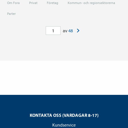
Om Fora
Privat
Företag
Kommun- och regionsektorerna
Parter
>
av
48
KONTAKTA OSS (VARDAGAR 8-17)
Kundservice