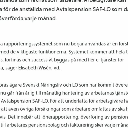
a för de anställda med Avtals­pension SAF-LO som d
överförda varje månad.
ya rapporteringssystemet som nu börjar användas är en förs
 med de viktigaste funktionerna. Systemet kommer att hela 
s, förfinas och successivt byggas på med fler e-tjänster för
, säger Elisabeth Wisén, vd.
Foras ägare Svenskt Näringsliv och LO som har kommit över
 nu går från årlig till månatlig hantering av arbetarnas tjänst
Avtals­pension SAF-LO. För att underlätta för arbetsgivare h
 att även övriga försäkringar som arbetare omfattas av ska 
s. Det innebär att löne­­rapportering, överföring av pension
till arbetares pensions­bolag och fakturering sker varje mån