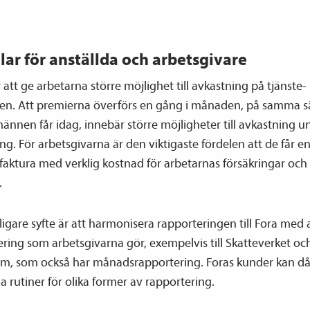
lar för anställda och arbetsgivare
r att ge arbetarna större möjlighet till avkastning på tjänste­­
en. Att premierna överförs en gång i månaden, på samma s
männen får idag, innebär större möjligheter till avkastning u
ng. För arbetsgivarna är den viktigaste fördelen att de får e
aktura med verklig kostnad för arbetarnas försäkringar och 
.
rligare syfte är att harmonisera rapporteringen till Fora med
ring som arbetsgivarna gör, exempelvis till Skatteverket oc
um, som också har månads­rapportering. Foras kunder kan d
a rutiner för olika former av rapportering.