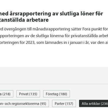
med årsrapportering av slutliga löner för
tanställda arbetare
ed övergången till månads­rapportering sätter Fora punkt fö
apporteringen av de slutliga lönerna för privatanställda arbe
rteringen för 2023, som lämnades in i januari i år, var den al
a (218)
Privat (135)
Företag (180)
- och regionsektorerna (95)
Parter (157)
Alla artiklar (236