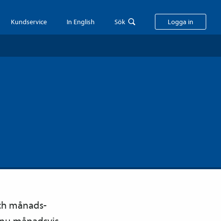
Kundservice
In English
Sök
Logga in
och månads­
n nu månadsvis