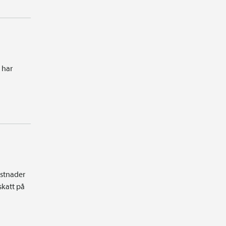
 har
ostnader
skatt på