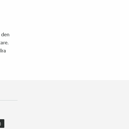
r den
tare.
lra
)