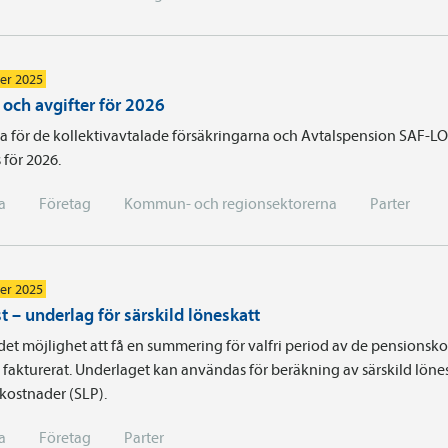
er 2025
 och avgifter för 2026
a för de kollektivavtalade försäkringarna och Avtalspension SAF-LO
s för 2026.
a
Företag
Kommun- och regionsektorerna
Parter
er 2025
t – underlag för särskild löneskatt
det möjlighet att få en summering för valfri period av de pensionsk
fakturerat. Underlaget kan användas för beräkning av särskild löne
kostnader (SLP).
a
Företag
Parter