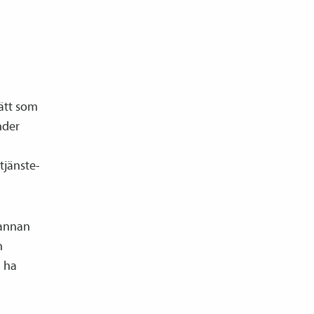
ätt som
nder
n
tjänste­
 annan
h
å ha