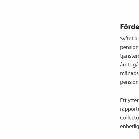
Förde
Syftet ä
pension
tjänste­
årets gå
månadsf
pension
Ett ytte
rapporte
Collect
enhetlig