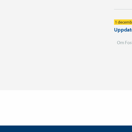
1 decemb
Uppdate
Om For