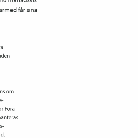
ärmed får sina
ta
tiden
ens om
e­
ar Fora
hanteras
s­
ad.