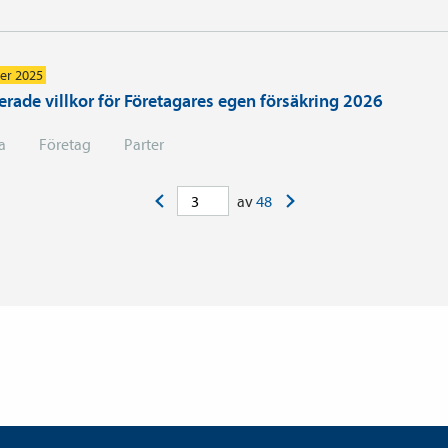
er 2025
rade villkor för Företagares egen försäkring 2026
a
Företag
Parter
<
>
av
48