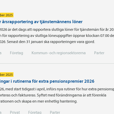
ber 2025
r årsrapportering av tjänstemännens löner
 2026 är det dags att rapportera slutliga löner för tjänstemän för år 20
n för rapportering av slutliga löneuppgifter öppnar klockan 07.00 d
026. Senast den 31 januari ska rapporteringen vara gjord.
a
Företag
Kommun- och regionsektorerna
Parter
ber 2025
ingar i rutinerna för extra pensionspremier 2026
6, med start tidigast i april, införs nya rutiner för hur extra pension
rteras och faktureras. Syftet med förändringarna är att förenkla
rationen och skapa en mer enhetlig hantering.
a
Privat
Företag
Parter