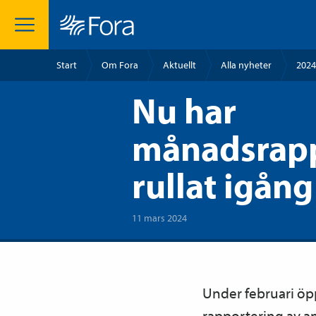
Start
Om Fora
Aktuellt
Alla nyheter
2024
Nu har
månadsrapp
rullat igång
11 mars 2024
Under februari öp
rapportering av a