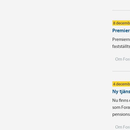
8 decemb
Premier
Premiern
fastställt
Om For
4 decemb
Ny tjäns
Nu finns 
som Fora 
pensions
Om For