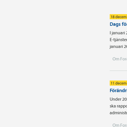
18 decem
Dags fö
I januari
E-tjänste
januari 2
Om For
11 decem
Förändr
Under 202
ska rappo
administ
Om For