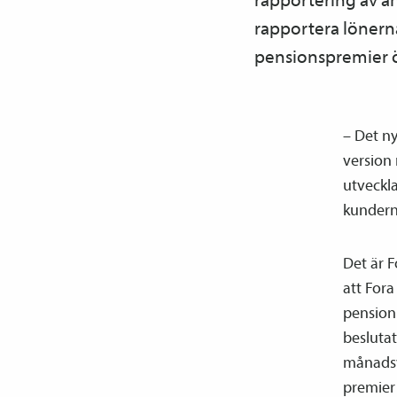
rapportera lönern
pensions­premier 
– Det n
version
utveckla
kunderna
Det är 
att Fora
pension 
beslutat
månadsvi
premier 