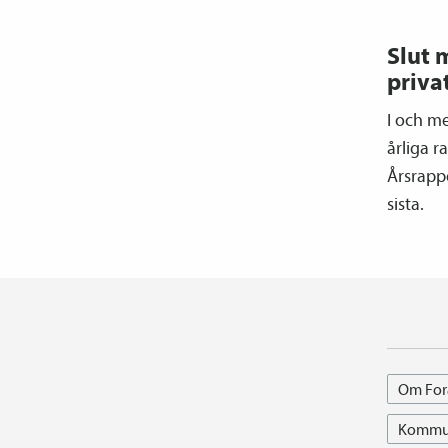
Slut 
priva
I och m
årliga r
Årsrappo
sista.
Om For
Kommun