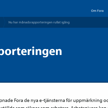
Om Fora
Nu har månads­­rapporteringen rullat igång
orteringen
pnade Fora de nya e-tjänsterna för upp­märkning 
nställda som räknas som arbetare. Arbetsgivare ka