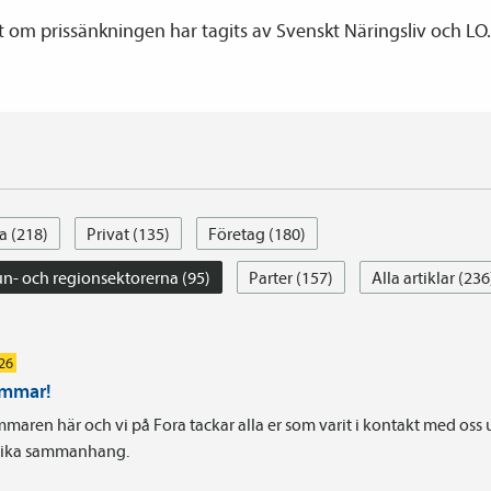
 om prissänkningen har tagits av Svenskt Näringsliv och LO.
a (218)
Privat (135)
Företag (180)
- och regionsektorerna (95)
Parter (157)
Alla artiklar (236
026
ommar!
maren här och vi på Fora tackar alla er som varit i kontakt med oss
olika sammanhang.