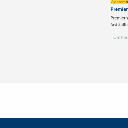
8 decemb
Premier
Premiern
fastställt
Om For