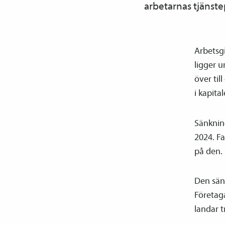
arbetarnas tjänste
Arbetsgi
ligger 
över til
i kapita
Sänkning
2024. Fa
på den.
Den sänk
Företag
landar t