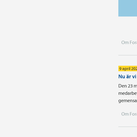
Om For
9 april 20
Nu är v
Den 23 m
medarbet
gemensam
Om For