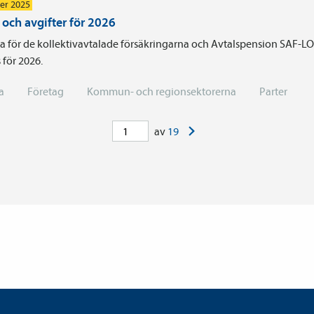
er 2025
 och avgifter för 2026
a för de kollektivavtalade försäkringarna och Avtalspension SAF-LO
s för 2026.
a
Företag
Kommun- och regionsektorerna
Parter
>
av
19