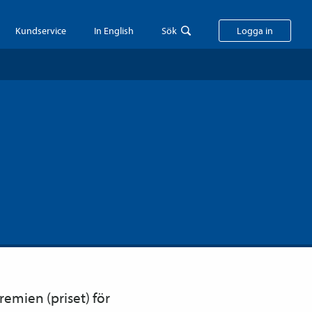
Kundservice
In English
Sök
Logga in
remien (priset) för