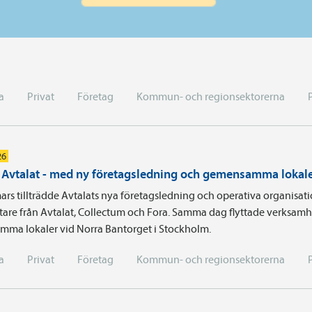
a
Privat
Företag
Kommun- och regionsektorerna
26
i Avtalat - med ny företagsledning och gemensamma lokal
ars tillträdde Avtalats nya företagsledning och operativa organisa
are från Avtalat, Collectum och Fora. Samma dag flyttade verksamhe
ma lokaler vid Norra Bantorget i Stockholm.
a
Privat
Företag
Kommun- och regionsektorerna