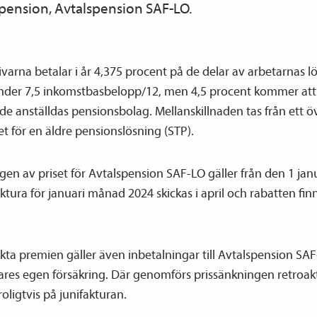
­pension, Avtals­pension SAF-LO.
varna betalar i år 4,375 procent på de delar av arbetarnas 
under 7,5 inkomstbasbelopp/12, men 4,5 procent kommer att
l de anställdas pensions­bolag. Mellanskillnaden tas från ett ö
let för en äldre pensions­lösning (STP).
en av priset för Avtals­pension SAF-LO gäller från den 1 jan
ktura för januari månad 2024 skickas i april och rabatten fi
ta premien gäller även inbetalningar till Avtals­pension SAF
ares egen försäkring. Där genomförs prissänkningen retroak
roligtvis på junifakturan.