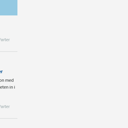
Parter
er
tion med
ten in i
Parter