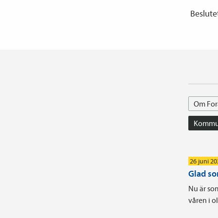
Beslutet
Om For
Kommun
26 juni 2
Glad s
Nu är som
våren i 