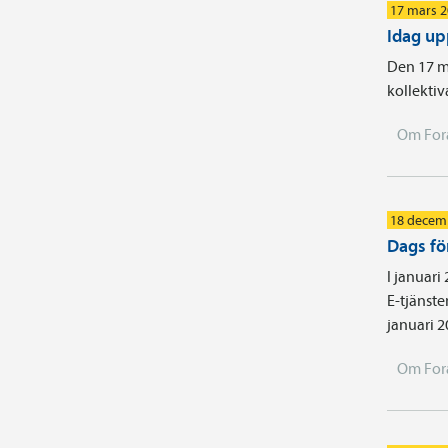
17 mars 
Idag up
Den 17 ma
kollektiv
Om For
18 decem
Dags fö
I januari
E-tjänste
januari 2
Om For