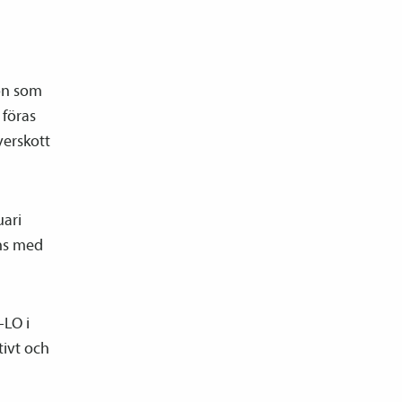
lön som
 föras
verskott
uari
nns med
-LO i
tivt och