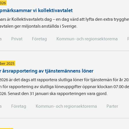
2026
pmärksammar vi kollektivavtalet
rs är Kollektivavtalets dag – en dag värd att lyfta den extra tryggh
avtalen ger miljontals anställda i Sverige.
a
Privat
Företag
Kommun- och regionsektorerna
ber 2025
r årsrapportering av tjänstemännens löner
 2026 är det dags att rapportera slutliga löner för tjänstemän för år 20
n för rapportering av slutliga löneuppgifter öppnar klockan 07.00 d
026. Senast den 31 januari ska rapporteringen vara gjord.
a
Företag
Kommun- och regionsektorerna
Parter