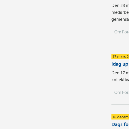
Den 23 m
medarbet
gemensam
Om For
17 mars 
Idag up
Den 17 ma
kollektiv
Om For
18 decem
Dags fö