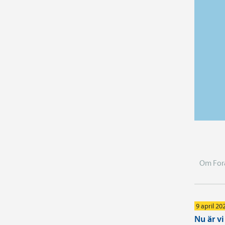
Om For
9 april 20
Nu är v