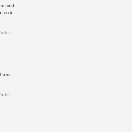
tion med
ten in i
Parter
et som
Parter