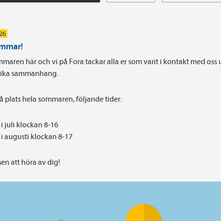
026
ommar!
maren här och vi på Fora tackar alla er som varit i kontakt med oss
olika sammanhang.
på plats hela sommaren, följande tider:
i juli klockan 8-16
i augusti klockan 8-17
n att höra av dig!