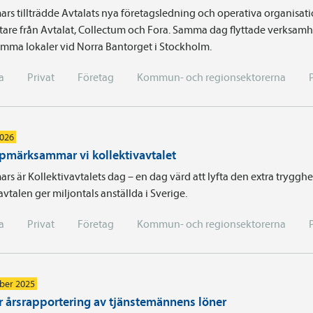
ars tillträdde Avtalats nya företagsledning och operativa organisa
are från Avtalat, Collectum och Fora. Samma dag flyttade verksamhe
ma lokaler vid Norra Bantorget i Stockholm.
a
Privat
Företag
Kommun- och regionsektorerna
2026
pmärksammar vi kollektivavtalet
rs är Kollektivavtalets dag – en dag värd att lyfta den extra tryggh
avtalen ger miljontals anställda i Sverige.
a
Privat
Företag
Kommun- och regionsektorerna
ber 2025
r årsrapportering av tjänstemännens löner