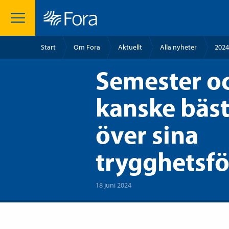
Start
Om Fora
Aktuellt
Alla nyheter
2024
Semester oc
kanske bäst
över sina
trygghetsfö
18 juni 2024