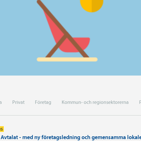
a
Privat
Företag
Kommun- och regionsektorerna
26
i Avtalat - med ny företagsledning och gemensamma lokal