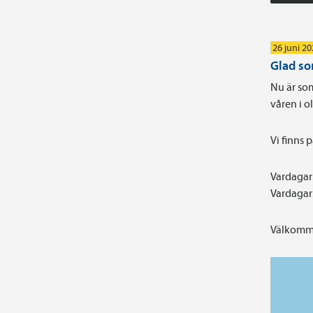
26 juni 2
Glad s
Nu är som
våren i 
Vi finns 
Vardagar 
Vardagar 
Välkomme