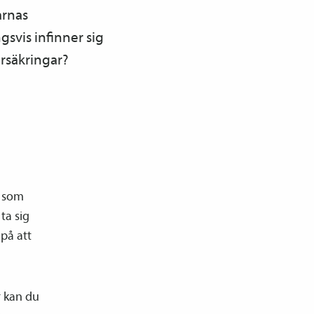
arnas
svis infinner sig
örsäkringar?
a som
ta sig
 på att
r kan du