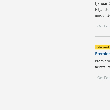
I januari
E-tjänste
januari 2
Om For
8 decemb
Premier
Premiern
fastställt
Om For