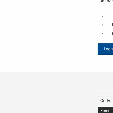
som har 
Logga
Om For
Kommun