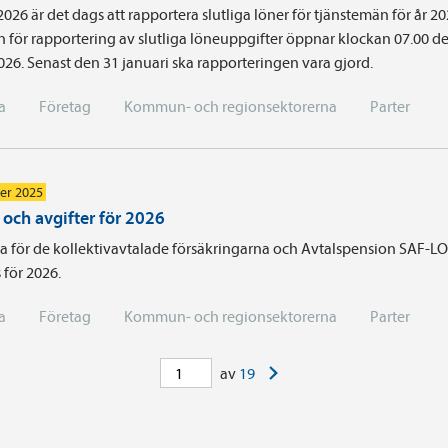
 2026 är det dags att rapportera slutliga löner för tjänstemän för år 20
n för rapportering av slutliga löneuppgifter öppnar klockan 07.00 d
026. Senast den 31 januari ska rapporteringen vara gjord.
a
Företag
Kommun- och regionsektorerna
Parter
er 2025
 och avgifter för 2026
a för de kollektivavtalade försäkringarna och Avtalspension SAF-LO
s för 2026.
a
Företag
Kommun- och regionsektorerna
Parter
>
av
19