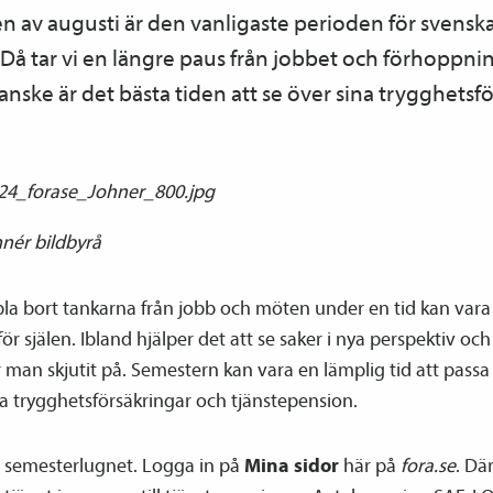
len av augusti är den vanligaste perioden för svensk
 tar vi en längre paus från jobbet och förhoppning
nske är det bästa tiden att se över sina trygghets­f
hnér bildbyrå
pla bort tankarna från jobb och möten under en tid kan var
ör själen. Ibland hjälper det att se saker i nya perspektiv och 
 man skjutit på. Semestern kan vara en lämplig tid att passa
na trygghets­försäkringar och tjänste­pension.
a semesterlugnet. Logga in på
Mina sidor
här på
fora.se
. Dä