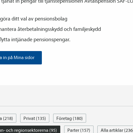
tjänat in pengar till tjänste­­pensionen Avtals­pension SAF-LO
göra ditt val av pensions­bolag
hantera återbetalnings­skydd och familje­skydd
flytta intjänade pensions­pengar.
 in på Mina sidor
a (218)
Privat (135)
Företag (180)
- och regionsektorerna (95)
Parter (157)
Alla artiklar (236