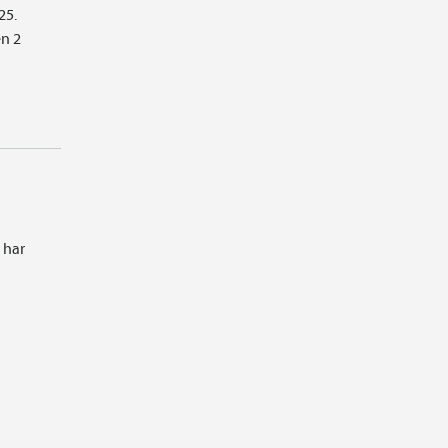
25.
en 2
 har