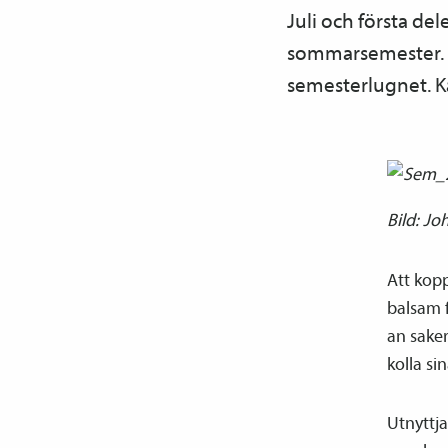
Juli och första de
sommarsemester. Då
semesterlugnet. Ka
Bild: Jo
Att kop
balsam f
an saker
kolla si
Utnyttj