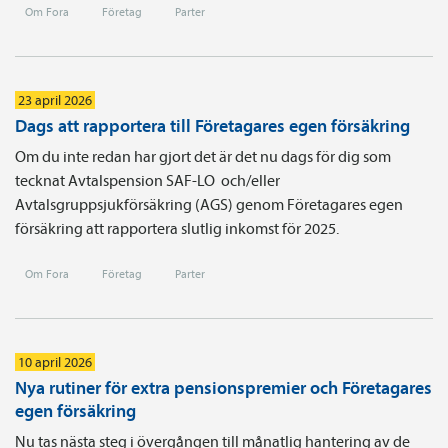
Om Fora
Företag
Parter
23 april 2026
Dags att rapportera till Företagares egen försäkring
Om du inte redan har gjort det är det nu dags för dig som
tecknat Avtals­pension SAF-LO och/eller
Avtalsgruppsjukförsäkring (AGS) genom Företagares egen
försäkring att rapportera slutlig inkomst för 2025.
Om Fora
Företag
Parter
10 april 2026
Nya rutiner för extra pensionspremier och Företagares
egen försäkring
Nu tas nästa steg i övergången till månatlig hantering av de