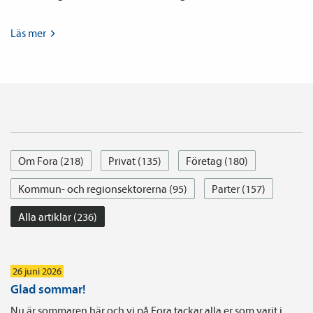
Läs
mer
Om Fora (218)
Privat (135)
Företag (180)
Kommun- och regionsektorerna (95)
Parter (157)
Alla artiklar (236)
26 juni 2026
Glad sommar!
Nu är sommaren här och vi på Fora tackar alla er som varit i