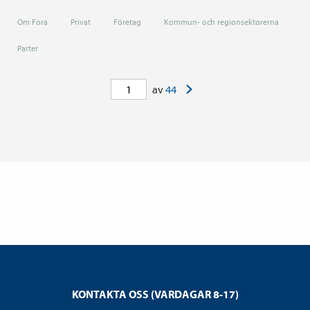
Om Fora
Privat
Företag
Kommun- och regionsektorerna
Parter
>
av
44
KONTAKTA OSS (VARDAGAR 8-17)