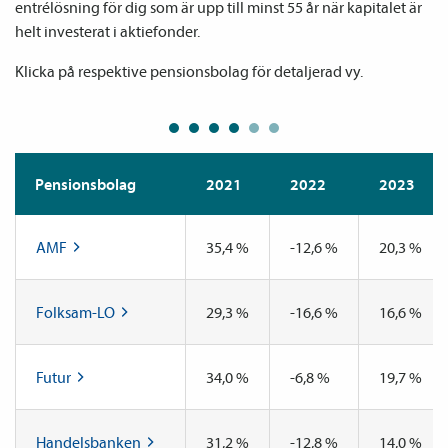
entrélösning för dig som är upp till minst 55 år när kapitalet är 
helt investerat i aktiefonder. 
Klicka på respektive pensionsbolag för detaljerad vy.
Pensions­bolag
2021
2022
2023
AMF
35,4 %
-12,6 %
20,3 %
Folksam-LO
29,3 %
-16,6 %
16,6 %
Futur
34,0 %
-6,8 %
19,7 %
Handelsbanken
31,2 %
-12,8 %
14,0 %