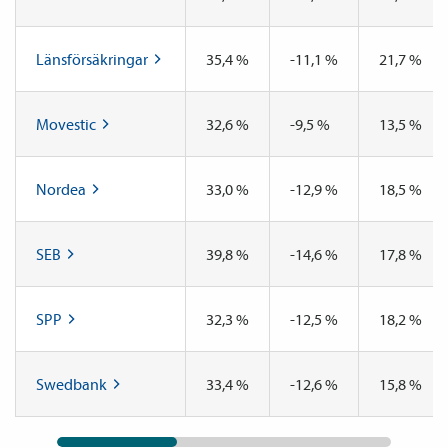
Länsförsäkringar
35,4 %
-11,1 %
21,7 %
Movestic
32,6 %
-9,5 %
13,5 %
Nordea
33,0 %
-12,9 %
18,5 %
SEB
39,8 %
-14,6 %
17,8 %
SPP
32,3 %
-12,5 %
18,2 %
Swedbank
33,4 %
-12,6 %
15,8 %