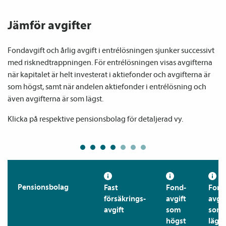
Jämför avgifter
Fondavgift och årlig avgift i entrélösningen sjunker successivt 
med risknedtrappningen. För entrélösningen visas avgifterna 
när kapitalet är helt investerat i aktiefonder och avgifterna är 
som högst, samt när andelen aktiefonder i entrélösning och 
även avgifterna är som lägst.
Klicka på respektive pensionsbolag för detaljerad vy.
Pensions­bolag
Fast
Fond­
Fond
försäkrings­
avgift
avgif
avgift
som
som
högst
lägst