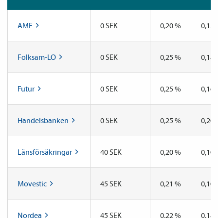
AMF
0 SEK
0,20 %
0,13
Folksam-LO
0 SEK
0,25 %
0,18
Futur
0 SEK
0,25 %
0,16
Handelsbanken
0 SEK
0,25 %
0,20
Länsförsäkringar
40 SEK
0,20 %
0,10
Movestic
45 SEK
0,21 %
0,10
Nordea
45 SEK
0,22 %
0,18