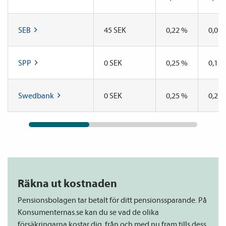
SEB
45 SEK
0,22 %
0,09
SPP
0 SEK
0,25 %
0,13
Swedbank
0 SEK
0,25 %
0,21
Räkna ut kostnaden
Pensions­bolagen tar betalt för ditt pensions­sparande. På
Konsumenternas.se kan du se vad de olika
försäkringarna kostar dig, från och med nu fram tills dess