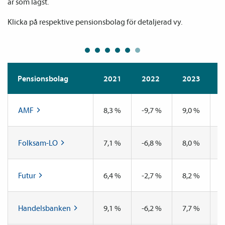
är som lägst. 
Klicka på respektive pensionsbolag för detaljerad vy.
Pensions­bolag
2021
2022
2023
2
AMF
8,3 %
-9,7 %
9,0 %
6
Folksam-LO
7,1 %
-6,8 %
8,0 %
8
Futur
6,4 %
-2,7 %
8,2 %
9
Handelsbanken
9,1 %
-6,2 %
7,7 %
7