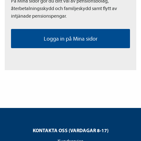
På Mina sidor gör du ditt val av pensions­bolag,
återbetalnings­skydd och familje­skydd samt flytt av
intjänade pensions­pengar.
Logga in på Mina sidor
KONTAKTA OSS (VARDAGAR 8-17)