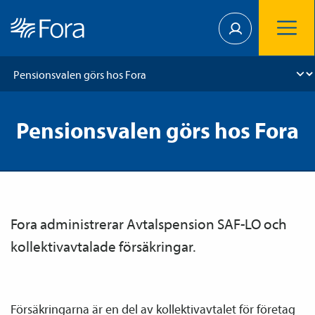
Pensionsvalen görs hos Fora
Fora administrerar Avtals­pension SAF-LO och
kollektiv­avtalade försäkringar.
Försäkringarna är en del av kollektiv­avtalet för företag